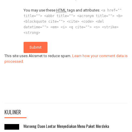
You may use these
HTML
tags and attributes:
<a href=""
title=""> <abbr title=""> <acronym title=""> <b>
<blockquote cite=""> <cite> <code> <del
datetime=""> <em> <i> <q cite=""> <s> <strike>
<strong>
Submit
This site uses Akismet to reduce spam.
Learn how your comment data is
processed.
KULINER
Waroeng Daon Lontar Menyediakan Menu Paket Merdeka