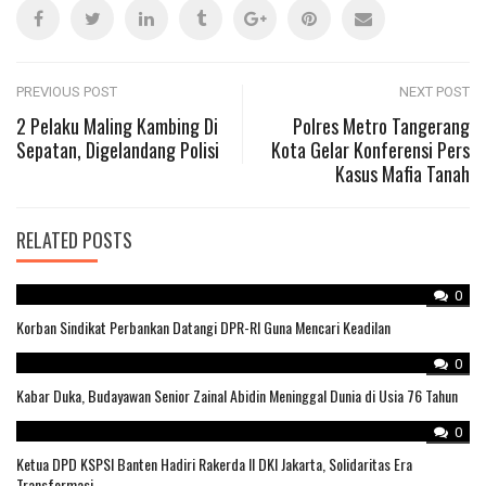
Post
PREVIOUS POST
NEXT POST
2 Pelaku Maling Kambing Di
Polres Metro Tangerang
Sepatan, Digelandang Polisi
Kota Gelar Konferensi Pers
navigation
Kasus Mafia Tanah
RELATED POSTS
0
Korban Sindikat Perbankan Datangi DPR-RI Guna Mencari Keadilan
0
Kabar Duka, Budayawan Senior Zainal Abidin Meninggal Dunia di Usia 76 Tahun
0
Ketua DPD KSPSI Banten Hadiri Rakerda II DKI Jakarta, Solidaritas Era
Transformasi