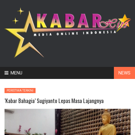
Skip
MENU
NEWS
to
content
PERISTIWA TERKINI
‘Kabar Bahagia’ Sugiyanto Lepas Masa Lajangnya