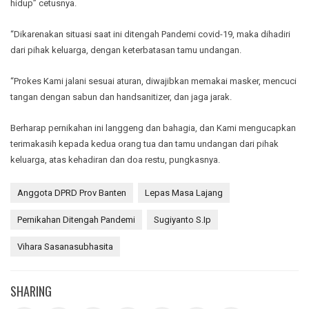
hidup” cetusnya.
“Dikarenakan situasi saat ini ditengah Pandemi covid-19, maka dihadiri
dari pihak keluarga, dengan keterbatasan tamu undangan.
“Prokes Kami jalani sesuai aturan, diwajibkan memakai masker, mencuci
tangan dengan sabun dan handsanitizer, dan jaga jarak.
Berharap pernikahan ini langgeng dan bahagia, dan Kami mengucapkan
terimakasih kepada kedua orang tua dan tamu undangan dari pihak
keluarga, atas kehadiran dan doa restu, pungkasnya.
Anggota DPRD Prov Banten
Lepas Masa Lajang
Pernikahan Ditengah Pandemi
Sugiyanto S.Ip
Vihara Sasanasubhasita
SHARING