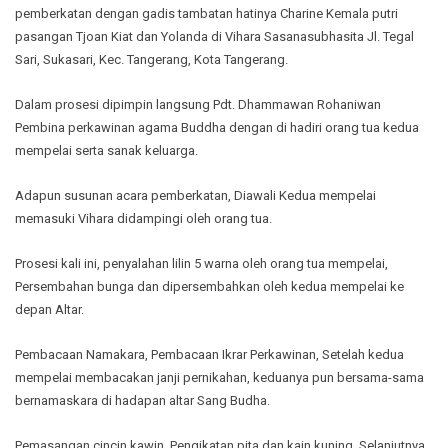
pemberkatan dengan gadis tambatan hatinya Charine Kemala putri
pasangan Tjoan Kiat dan Yolanda di Vihara Sasanasubhasita Jl. Tegal
Sari, Sukasari, Kec. Tangerang, Kota Tangerang.
Dalam prosesi dipimpin langsung Pdt. Dhammawan Rohaniwan
Pembina perkawinan agama Buddha dengan di hadiri orang tua kedua
mempelai serta sanak keluarga.
Adapun susunan acara pemberkatan, Diawali Kedua mempelai
memasuki Vihara didampingi oleh orang tua.
Prosesi kali ini, penyalahan lilin 5 warna oleh orang tua mempelai,
Persembahan bunga dan dipersembahkan oleh kedua mempelai ke
depan Altar.
Pembacaan Namakara, Pembacaan Ikrar Perkawinan, Setelah kedua
mempelai membacakan janji pernikahan, keduanya pun bersama-sama
bernamaskara di hadapan altar Sang Budha.
Pemasangan cincin kawin, Pengikatan pita dan kain kuning, Selanjutnya