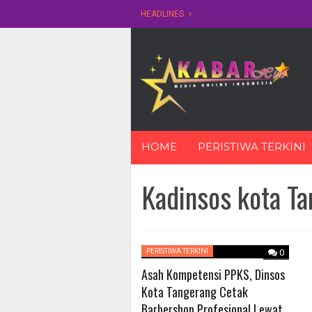
HEADLINES
Skip
HOME
PERISTIWA TERKINI
to
content
Kadinsos kota T
PERISTIWA TERKINI
0
Asah Kompetensi PPKS, Dinsos
Kota Tangerang Cetak
Barbershop Profesional Lewat