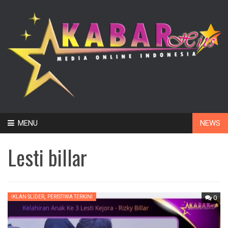
Skip
MENU
NEWS
to
content
Lesti billar
,
IKLAN SLIDER
PERISTIWA TERKINI
0