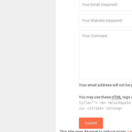
Your email address will not be 
You may use these
HTML
tags 
title=""> <b> <blockquote
<s> <strike> <strong>
Submit
This site uses Akismet to reduce spam.
Le