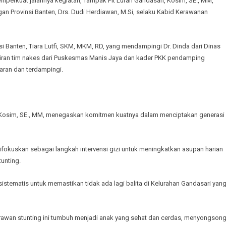
emperkuat jalannya kegiatan, Tampak Plt Lurah Gandasari, Kosim, SE., MM,
n Provinsi Banten, Drs. Dudi Herdiawan, M.Si, selaku Kabid Kerawanan
vinsi Banten, Tiara Lutfi, SKM, MKM, RD, yang mendampingi Dr. Dinda dari Dinas
iran tim nakes dari Puskesmas Manis Jaya dan kader PKK pendamping
aran dan terdampingi.
 Kosim, SE., MM, menegaskan komitmen kuatnya dalam menciptakan generasi
fokuskan sebagai langkah intervensi gizi untuk meningkatkan asupan harian
unting.
istematis untuk memastikan tidak ada lagi balita di Kelurahan Gandasari yan
 rawan stunting ini tumbuh menjadi anak yang sehat dan cerdas, menyongson