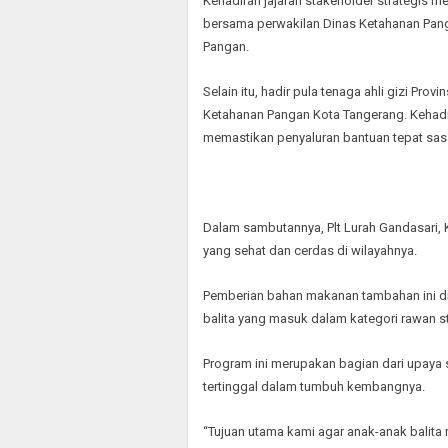
Kehadiran jajaran stakeholder strategis m
bersama perwakilan Dinas Ketahanan Panga
Pangan.
Selain itu, hadir pula tenaga ahli gizi Pro
Ketahanan Pangan Kota Tangerang. Kehad
memastikan penyaluran bantuan tepat sas
Dalam sambutannya, Plt Lurah Gandasari,
yang sehat dan cerdas di wilayahnya.
Pemberian bahan makanan tambahan ini di
balita yang masuk dalam kategori rawan st
Program ini merupakan bagian dari upaya s
tertinggal dalam tumbuh kembangnya.
“Tujuan utama kami agar anak-anak balita