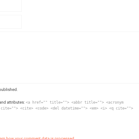
published.
and attributes:
<a href="" title=""> <abbr title=""> <acronym
 cite=""> <cite> <code> <del datetime=""> <em> <i> <q cite="">
arn how your comment data is processed.