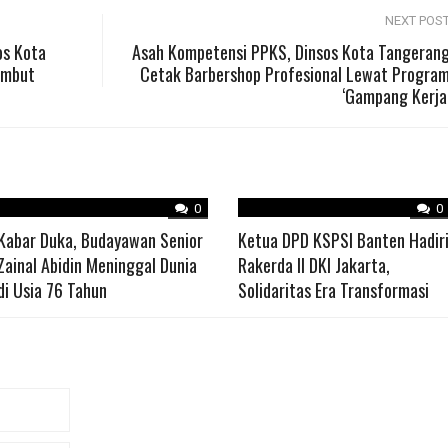
NEXT POS
os Kota
Asah Kompetensi PPKS, Dinsos Kota Tangeran
ambut
Cetak Barbershop Profesional Lewat Progra
‘Gampang Kerja
0
0
Kabar Duka, Budayawan Senior
Ketua DPD KSPSI Banten Hadir
Zainal Abidin Meninggal Dunia
Rakerda II DKI Jakarta,
di Usia 76 Tahun
Solidaritas Era Transformasi