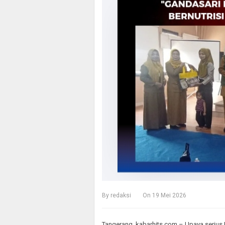
By
redaksi
On
19 Mei 2026
Tangerang, kabarhits.com – Upaya serius