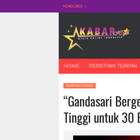
HEADLINES
Skip
HOME
PERISTIWA TERKINI
to
content
PERISTIWA TERKINI
“Gandasari Berge
Tinggi untuk 30 B