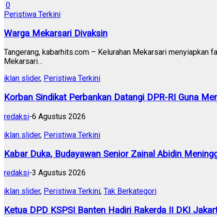
0
Peristiwa Terkini
Warga Mekarsari Divaksin
Tangerang, kabarhits.com – Kelurahan Mekarsari menyiapkan fasi
Mekarsari…
iklan slider
,
Peristiwa Terkini
Korban Sindikat Perbankan Datangi DPR-RI Guna Men
redaksi
-
6 Agustus 2026
iklan slider
,
Peristiwa Terkini
Kabar Duka, Budayawan Senior Zainal Abidin Meningg
redaksi
-
3 Agustus 2026
iklan slider
,
Peristiwa Terkini
,
Tak Berkategori
Ketua DPD KSPSI Banten Hadiri Rakerda II DKI Jakart