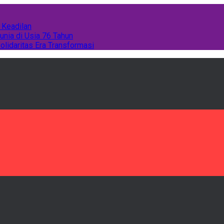
 Keadilan
unia di Usia 76 Tahun
olidaritas Era Transformasi