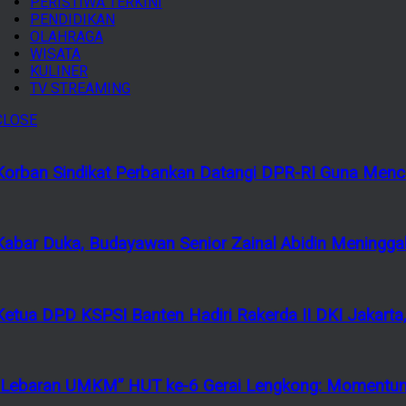
PERISTIWA TERKINI
PENDIDIKAN
OLAHRAGA
WISATA
KULINER
TV STREAMING
CLOSE
Korban Sindikat Perbankan Datangi DPR-RI Guna Menca
Kabar Duka, Budayawan Senior Zainal Abidin Meninggal
Ketua DPD KSPSI Banten Hadiri Rakerda II DKI Jakarta,
“Lebaran UMKM” HUT ke-6 Gerai Lengkong: Momentum