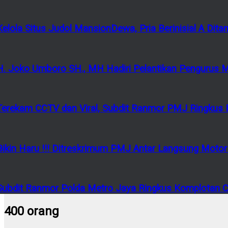
Kelola Situs Judol MansionDewa, Pria Berinisial A Di
H. Joko Umboro SH., MH Hadiri Pelantikan Pengurus 
Terekam CCTV dan Viral, Subdit Ranmor PMJ Ringkus P
Bikin Haru !!! Ditreskrimum PMJ Antar Langsung Mot
Subdit Ranmor Polda Metro Jaya Ringkus Komplotan Cu
400 orang