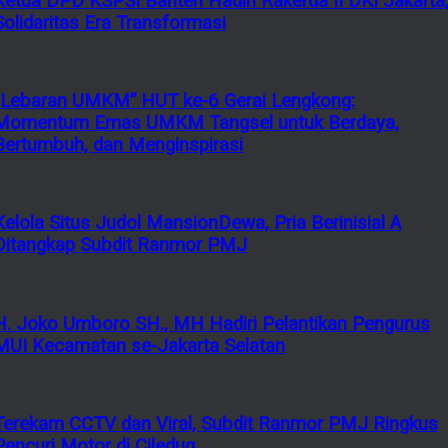
Ketua DPD KSPSI Banten Hadiri Rakerda II DKI Jakarta
Solidaritas Era Transformasi
“Lebaran UMKM” HUT ke-6 Gerai Lengkong:
Momentum Emas UMKM Tangsel untuk Berdaya,
Bertumbuh, dan Menginspirasi
Kelola Situs Judol MansionDewa, Pria Berinisial A
Ditangkap Subdit Ranmor PMJ
H. Joko Umboro SH., MH Hadiri Pelantikan Pengurus
MUI Kecamatan se-Jakarta Selatan
Terekam CCTV dan Viral, Subdit Ranmor PMJ Ringkus
Pencuri Motor di Ciledug