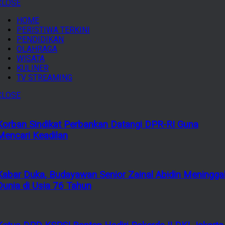
CLOSE
HOME
PERISTIWA TERKINI
PENDIDIKAN
OLAHRAGA
WISATA
KULINER
TV STREAMING
CLOSE
Korban Sindikat Perbankan Datangi DPR-RI Guna
Mencari Keadilan
Kabar Duka, Budayawan Senior Zainal Abidin Meningga
Dunia di Usia 76 Tahun