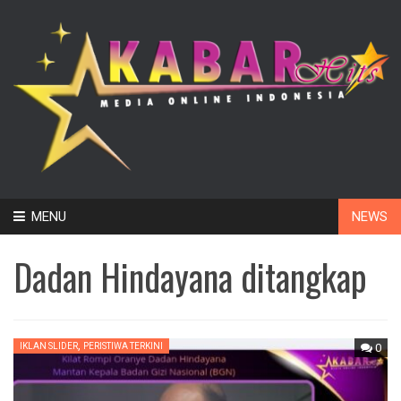
Skip
MENU
NEWS
to
content
Dadan Hindayana ditangkap
,
IKLAN SLIDER
PERISTIWA TERKINI
0