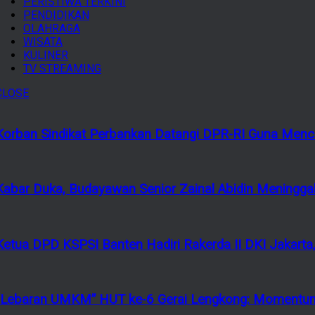
PERISTIWA TERKINI
PENDIDIKAN
OLAHRAGA
WISATA
KULINER
TV STREAMING
CLOSE
Korban Sindikat Perbankan Datangi DPR-RI Guna Menca
Kabar Duka, Budayawan Senior Zainal Abidin Meninggal
Ketua DPD KSPSI Banten Hadiri Rakerda II DKI Jakarta,
“Lebaran UMKM” HUT ke-6 Gerai Lengkong: Momentum