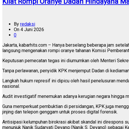
Kilat Rompi Oranye Dadan Hindayana Ma
By
redaksi
On
4 Juni 2026
0
Jakarta, kabarhits.com – Hanya berselang beberapa jam setela
langsung mengenakan rompi oranye tahanan Komisi Pemberant
Keputusan pemecatan tegas ini diumumkan oleh Menteri Sekreta
Tanpa perlawanan, penyidik KPK menjemput Dadan di kediaman 
Langkah hukum represif ini dipicu oleh hasil penelusuran men
nasional.
Audit investigatif menemukan adanya kerugian negara hingga mi
Guna memperkuat pembuktian di persidangan, KPK juga menggele
jinjing dan telepon genggam untuk proses digital forensik.
Antisipasi kelumpuhan birokrasi akibat skandal ini direspons 
menunjuk Nanik Sudaryati Deyang (Nanik S. Deyang) sebagai Ke