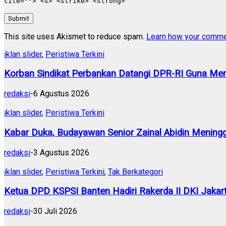
cite=""> <s> <strike> <strong>
Submit
This site uses Akismet to reduce spam.
Learn how your comme
iklan slider
,
Peristiwa Terkini
Korban Sindikat Perbankan Datangi DPR-RI Guna Men
redaksi
-
6 Agustus 2026
iklan slider
,
Peristiwa Terkini
Kabar Duka, Budayawan Senior Zainal Abidin Meningg
redaksi
-
3 Agustus 2026
iklan slider
,
Peristiwa Terkini
,
Tak Berkategori
Ketua DPD KSPSI Banten Hadiri Rakerda II DKI Jakart
redaksi
-
30 Juli 2026