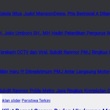
Kelola Situs Judol MansionDewa, Pria Berinisial A Di
H. Joko Umboro SH., MH Hadiri Pelantikan Pengurus 
Terekam CCTV dan Viral, Subdit Ranmor PMJ Ringkus P
Bikin Haru !!! Ditreskrimum PMJ Antar Langsung Mot
Subdit Ranmor Polda Metro Jaya Ringkus Komplotan Cu
iklan slider
Peristiwa Terkini