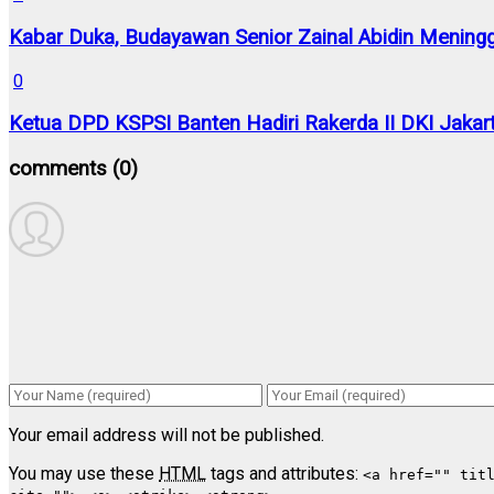
Kabar Duka, Budayawan Senior Zainal Abidin Meningg
0
Ketua DPD KSPSI Banten Hadiri Rakerda II DKI Jakart
comments
(0)
Your email address will not be published.
You may use these
HTML
tags and attributes:
<a href="" tit