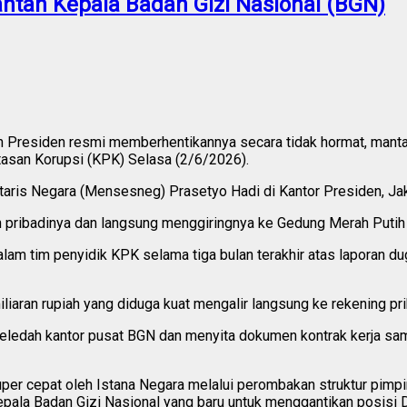
ntan Kepala Badan Gizi Nasional (BGN)
h Presiden resmi memberhentikannya secara tidak hormat, manta
asan Korupsi (KPK) Selasa (2/6/2026).
ris Negara (Mensesneg) Prasetyo Hadi di Kantor Presiden, Jaka
pribadinya dan langsung menggiringnya ke Gedung Merah Putih 
dalam tim penyidik KPK selama tiga bulan terakhir atas lapora
liaran rupiah yang diduga kuat mengalir langsung ke rekening pr
dah kantor pusat BGN dan menyita dokumen kontrak kerja sama p
super cepat oleh Istana Negara melalui perombakan struktur pim
pala Badan Gizi Nasional yang baru untuk menggantikan posisi 