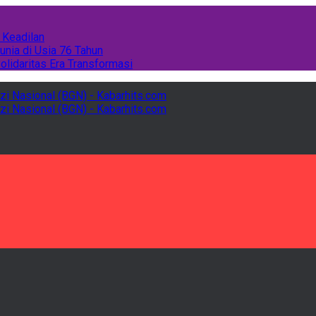
 Keadilan
unia di Usia 76 Tahun
olidaritas Era Transformasi