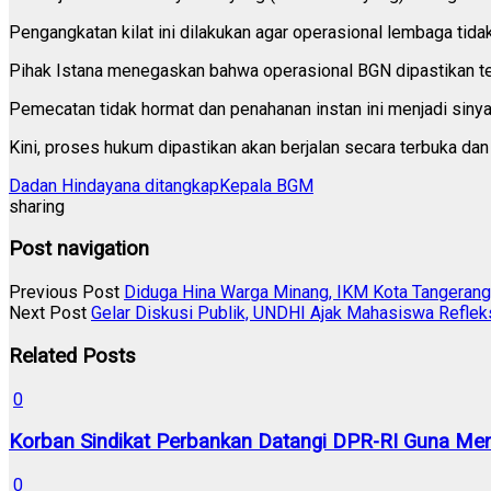
Pengangkatan kilat ini dilakukan agar operasional lembaga tid
Pihak Istana menegaskan bahwa operasional BGN dipastikan tet
Pemecatan tidak hormat dan penahanan instan ini menjadi siny
Kini, proses hukum dipastikan akan berjalan secara terbuka da
Dadan Hindayana ditangkap
Kepala BGM
sharing
Post navigation
Previous Post
Diduga Hina Warga Minang, IKM Kota Tangerang
Next Post
Gelar Diskusi Publik, UNDHI Ajak Mahasiswa Reflek
Related Posts
0
Korban Sindikat Perbankan Datangi DPR-RI Guna Men
0