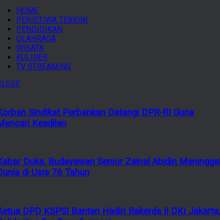
HOME
PERISTIWA TERKINI
PENDIDIKAN
OLAHRAGA
WISATA
KULINER
TV STREAMING
CLOSE
Korban Sindikat Perbankan Datangi DPR-RI Guna
Mencari Keadilan
Kabar Duka, Budayawan Senior Zainal Abidin Meningga
Dunia di Usia 76 Tahun
Ketua DPD KSPSI Banten Hadiri Rakerda II DKI Jakarta