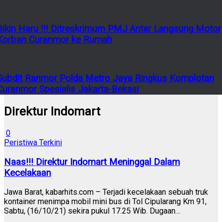
Bikin Haru !!! Ditreskrimum PMJ Antar Langsung Motor
Korban Curanmor ke Rumah
Subdit Ranmor Polda Metro Jaya Ringkus Komplotan
Curanmor Spesialis Jakarta-Bekasi
Direktur Indomart
0
Peristiwa Terkini
Naas!!! Direktur Indomart Meninggal Dalam
Kecelakaan
Jawa Barat, kabarhits.com – Terjadi kecelakaan sebuah truk
kontainer menimpa mobil mini bus di Tol Cipularang Km 91,
Sabtu, (16/10/21) sekira pukul 17.25 Wib. Dugaan…