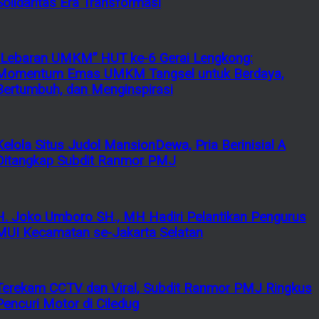
Solidaritas Era Transformasi
“Lebaran UMKM” HUT ke-6 Gerai Lengkong:
Momentum Emas UMKM Tangsel untuk Berdaya,
Bertumbuh, dan Menginspirasi
Kelola Situs Judol MansionDewa, Pria Berinisial A
Ditangkap Subdit Ranmor PMJ
H. Joko Umboro SH., MH Hadiri Pelantikan Pengurus
MUI Kecamatan se-Jakarta Selatan
Terekam CCTV dan Viral, Subdit Ranmor PMJ Ringkus
Pencuri Motor di Ciledug