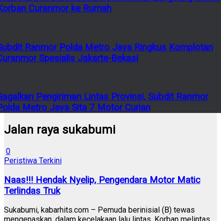
Korban Curanmor ke Rumah
Subdit Ranmor Polda Metro Jaya Ringkus Komplotan
Curanmor Spesialis Jakarta-Bekasi
Gagalkan Pengiriman Lintas Provinsi, Subdit Ranmor
Polda Metro Jaya Sita 7 Motor Curian
Jalan raya sukabumi
0
Peristiwa Terkini
Naas!!! Hendak Nyelip, Pengendara Motor Matic
Terlindas Truk
Sukabumi, kabarhits.com – Pemuda berinisial (B) tewas
mengenaskan, dalam kecelakaan lalu lintas, Korban melintas