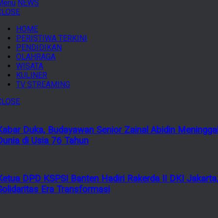
Menu
NEWS
CLOSE
HOME
PERISTIWA TERKINI
PENDIDIKAN
OLAHRAGA
WISATA
KULINER
TV STREAMING
CLOSE
Kabar Duka, Budayawan Senior Zainal Abidin Meningga
Dunia di Usia 76 Tahun
Ketua DPD KSPSI Banten Hadiri Rakerda II DKI Jakarta
Solidaritas Era Transformasi