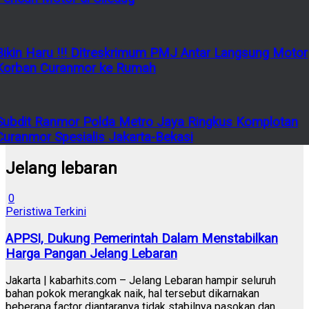
Bikin Haru !!! Ditreskrimum PMJ Antar Langsung Motor
Korban Curanmor ke Rumah
Subdit Ranmor Polda Metro Jaya Ringkus Komplotan
Curanmor Spesialis Jakarta-Bekasi
Jelang lebaran
0
Peristiwa Terkini
APPSI, Dukung Pemerintah Dalam Menstabilkan
Harga Pangan Jelang Lebaran
Jakarta | kabarhits.com – Jelang Lebaran hampir seluruh
bahan pokok merangkak naik, hal tersebut dikarnakan
beberapa factor diantaranya tidak stabilnya pasokan dan