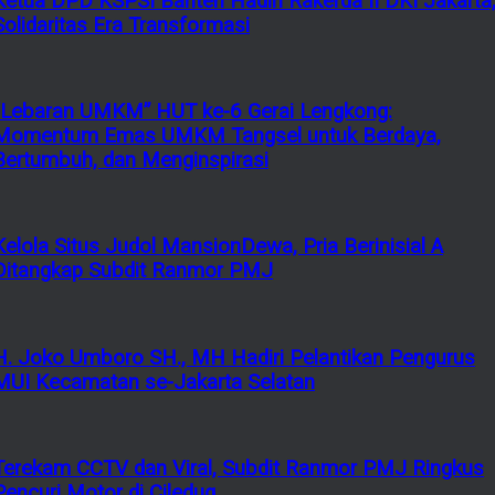
Ketua DPD KSPSI Banten Hadiri Rakerda II DKI Jakarta
Solidaritas Era Transformasi
“Lebaran UMKM” HUT ke-6 Gerai Lengkong:
Momentum Emas UMKM Tangsel untuk Berdaya,
Bertumbuh, dan Menginspirasi
Kelola Situs Judol MansionDewa, Pria Berinisial A
Ditangkap Subdit Ranmor PMJ
H. Joko Umboro SH., MH Hadiri Pelantikan Pengurus
MUI Kecamatan se-Jakarta Selatan
Terekam CCTV dan Viral, Subdit Ranmor PMJ Ringkus
Pencuri Motor di Ciledug