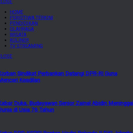
CLOSE
HOME
PERISTIWA TERKINI
PENDIDIKAN
OLAHRAGA
WISATA
KULINER
TV STREAMING
CLOSE
Korban Sindikat Perbankan Datangi DPR-RI Guna
Mencari Keadilan
Kabar Duka, Budayawan Senior Zainal Abidin Meningga
Dunia di Usia 76 Tahun