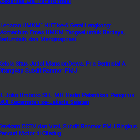
Solidaritas Era Transformasi
“Lebaran UMKM” HUT ke-6 Gerai Lengkong:
Momentum Emas UMKM Tangsel untuk Berdaya,
Bertumbuh, dan Menginspirasi
Kelola Situs Judol MansionDewa, Pria Berinisial A
Ditangkap Subdit Ranmor PMJ
H. Joko Umboro SH., MH Hadiri Pelantikan Pengurus
MUI Kecamatan se-Jakarta Selatan
Terekam CCTV dan Viral, Subdit Ranmor PMJ Ringkus
Pencuri Motor di Ciledug