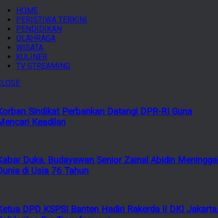
HOME
PERISTIWA TERKINI
PENDIDIKAN
OLAHRAGA
WISATA
KULINER
TV STREAMING
CLOSE
Korban Sindikat Perbankan Datangi DPR-RI Guna
Mencari Keadilan
Kabar Duka, Budayawan Senior Zainal Abidin Meningga
Dunia di Usia 76 Tahun
Ketua DPD KSPSI Banten Hadiri Rakerda II DKI Jakarta