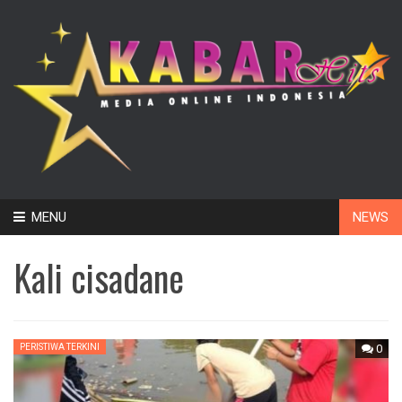
Skip
MENU
NEWS
to
content
Kali cisadane
PERISTIWA TERKINI
0