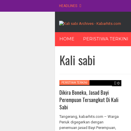
HEADLINES
Skip
HOME
PERISTIWA TERKINI
to
content
Kali sabi
PERISTIWA TERKINI
0
Dikira Boneka, Jasad Bayi
Perempuan Tersangkut Di Kali
Sabi
Tangerang, kabarhits.com – Warga
Periuk digegerkan dengan
penemuan jasad Bayi Perempuan,