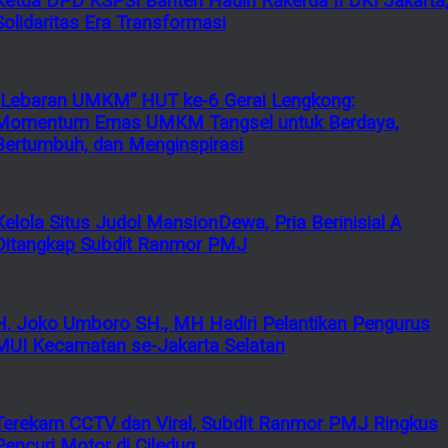
Ketua DPD KSPSI Banten Hadiri Rakerda II DKI Jakarta
Solidaritas Era Transformasi
“Lebaran UMKM” HUT ke-6 Gerai Lengkong:
Momentum Emas UMKM Tangsel untuk Berdaya,
Bertumbuh, dan Menginspirasi
Kelola Situs Judol MansionDewa, Pria Berinisial A
Ditangkap Subdit Ranmor PMJ
H. Joko Umboro SH., MH Hadiri Pelantikan Pengurus
MUI Kecamatan se-Jakarta Selatan
Terekam CCTV dan Viral, Subdit Ranmor PMJ Ringkus
Pencuri Motor di Ciledug