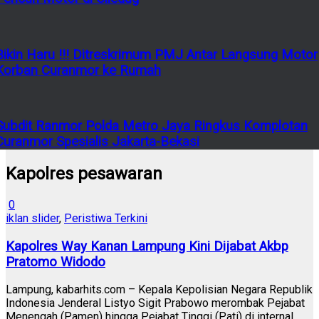
Bikin Haru !!! Ditreskrimum PMJ Antar Langsung Motor
Korban Curanmor ke Rumah
Subdit Ranmor Polda Metro Jaya Ringkus Komplotan
Curanmor Spesialis Jakarta-Bekasi
Kapolres pesawaran
0
iklan slider
,
Peristiwa Terkini
Kapolres Way Kanan Lampung Kini Dijabat Akbp
Pratomo Widodo
Lampung, kabarhits.com – Kepala Kepolisian Negara Republik
Indonesia Jenderal Listyo Sigit Prabowo merombak Pejabat
Menengah (Pamen) hingga Pejabat Tinggi (Pati) di internal