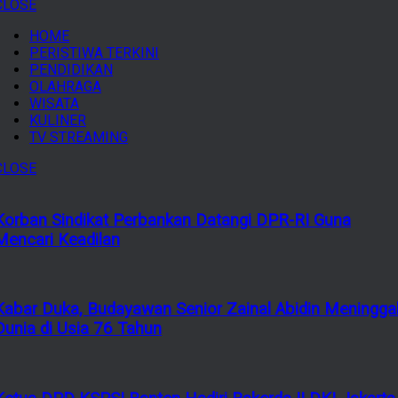
CLOSE
HOME
PERISTIWA TERKINI
PENDIDIKAN
OLAHRAGA
WISATA
KULINER
TV STREAMING
CLOSE
Korban Sindikat Perbankan Datangi DPR-RI Guna
Mencari Keadilan
Kabar Duka, Budayawan Senior Zainal Abidin Meningga
Dunia di Usia 76 Tahun