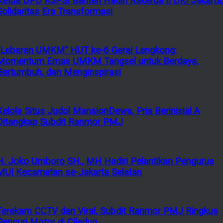
Ketua DPD KSPSI Banten Hadiri Rakerda II DKI Jakarta
Solidaritas Era Transformasi
“Lebaran UMKM” HUT ke-6 Gerai Lengkong:
Momentum Emas UMKM Tangsel untuk Berdaya,
Bertumbuh, dan Menginspirasi
Kelola Situs Judol MansionDewa, Pria Berinisial A
Ditangkap Subdit Ranmor PMJ
H. Joko Umboro SH., MH Hadiri Pelantikan Pengurus
MUI Kecamatan se-Jakarta Selatan
Terekam CCTV dan Viral, Subdit Ranmor PMJ Ringkus
Pencuri Motor di Ciledug