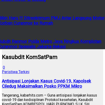
Bikin Haru !!! Ditreskrimum PMJ Antar Langsung Motor
Korban Curanmor ke Rumah
Subdit Ranmor Polda Metro Jaya Ringkus Komplotan
Curanmor Spesialis Jakarta-Bekasi
Kasubdit KomSatPam
0
Peristiwa Terkini
Antisipasi Lonjakan Kasus Covid-19, Kapolsek
Ciledug Maksimalkan Posko PPKM Mikro
Tangerang, kabarhits.com – Guna antisipasi lonjakan kasus
covid-19 dan kedisiplinan Protokol kesehatan, Kasubdit
KomSatPam KOMBESPOL HARI PURNOMO, S.I.K, SH