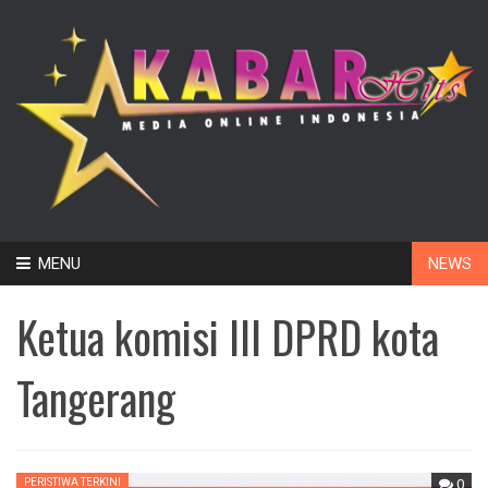
Skip
MENU
NEWS
to
content
Ketua komisi III DPRD kota
Tangerang
PERISTIWA TERKINI
0