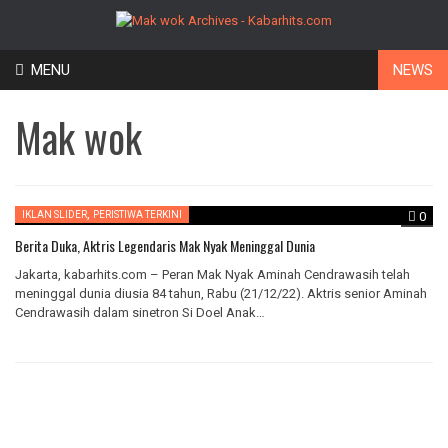
Skip
MENU
NEWS
to
content
Mak wok
,
IKLAN SLIDER
PERISTIWA TERKINI
0
Berita Duka, Aktris Legendaris Mak Nyak Meninggal Dunia
Jakarta, kabarhits.com – Peran Mak Nyak Aminah Cendrawasih telah
meninggal dunia diusia 84 tahun, Rabu (21/12/22). Aktris senior Aminah
Cendrawasih dalam sinetron Si Doel Anak…