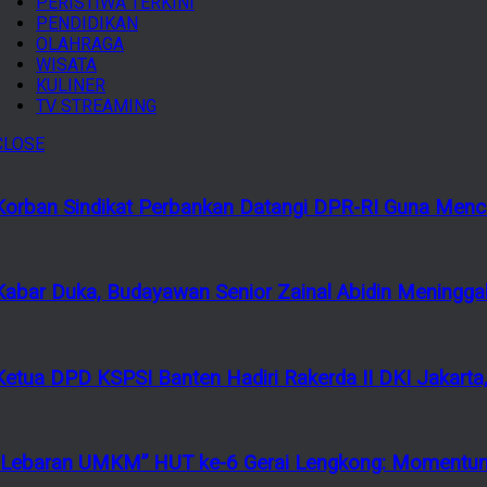
PERISTIWA TERKINI
PENDIDIKAN
OLAHRAGA
WISATA
KULINER
TV STREAMING
CLOSE
Korban Sindikat Perbankan Datangi DPR-RI Guna Menca
Kabar Duka, Budayawan Senior Zainal Abidin Meninggal
Ketua DPD KSPSI Banten Hadiri Rakerda II DKI Jakarta,
“Lebaran UMKM” HUT ke-6 Gerai Lengkong: Momentum