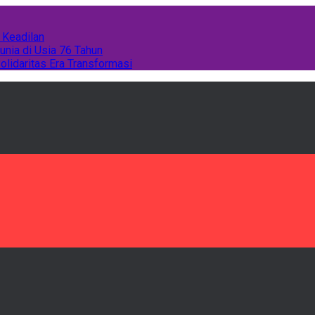
 Keadilan
unia di Usia 76 Tahun
olidaritas Era Transformasi