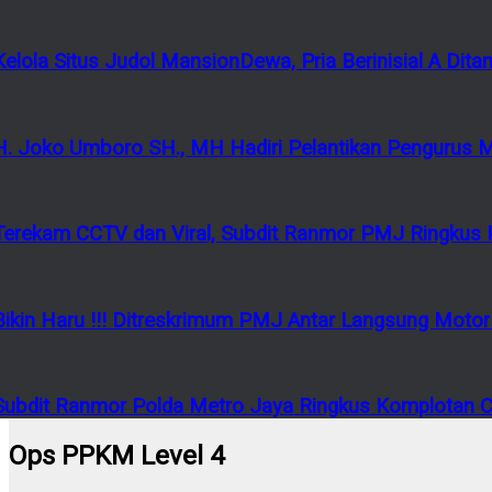
Kelola Situs Judol MansionDewa, Pria Berinisial A Di
H. Joko Umboro SH., MH Hadiri Pelantikan Pengurus 
Terekam CCTV dan Viral, Subdit Ranmor PMJ Ringkus P
Bikin Haru !!! Ditreskrimum PMJ Antar Langsung Mot
Subdit Ranmor Polda Metro Jaya Ringkus Komplotan Cu
Ops PPKM Level 4