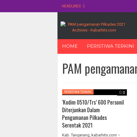
HEADLINES
Skip
HOME
PERISTIWA TERKINI
to
content
PAM pengamanan
PERISTIWA TERKINI
0
‘Kodim 0510/Trs’ 600 Personil
Diterjunkan Dalam
Pengamanan Pilkades
Serentak 2021
Kab. Tangerang, kabarhits.com –