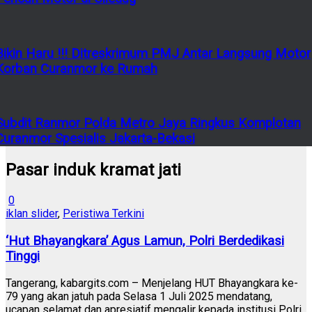
Bikin Haru !!! Ditreskrimum PMJ Antar Langsung Motor
Korban Curanmor ke Rumah
Subdit Ranmor Polda Metro Jaya Ringkus Komplotan
Curanmor Spesialis Jakarta-Bekasi
Pasar induk kramat jati
0
iklan slider
,
Peristiwa Terkini
‘Hut Bhayangkara’ Agus Lamun, Polri Berdedikasi
Tinggi
Tangerang, kabargits.com – Menjelang HUT Bhayangkara ke-
79 yang akan jatuh pada Selasa 1 Juli 2025 mendatang,
ucapan selamat dan apresiatif mengalir kepada institusi Polri,