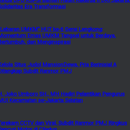
Ketua DPD KSPSI Banten Hadiri Rakerda II DKI Jakarta
Solidaritas Era Transformasi
“Lebaran UMKM” HUT ke-6 Gerai Lengkong:
Momentum Emas UMKM Tangsel untuk Berdaya,
Bertumbuh, dan Menginspirasi
Kelola Situs Judol MansionDewa, Pria Berinisial A
Ditangkap Subdit Ranmor PMJ
H. Joko Umboro SH., MH Hadiri Pelantikan Pengurus
MUI Kecamatan se-Jakarta Selatan
Terekam CCTV dan Viral, Subdit Ranmor PMJ Ringkus
Pencuri Motor di Ciledug