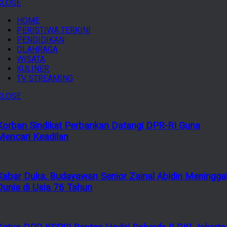
CLOSE
HOME
PERISTIWA TERKINI
PENDIDIKAN
OLAHRAGA
WISATA
KULINER
TV STREAMING
CLOSE
Korban Sindikat Perbankan Datangi DPR-RI Guna
Mencari Keadilan
Kabar Duka, Budayawan Senior Zainal Abidin Meningga
Dunia di Usia 76 Tahun