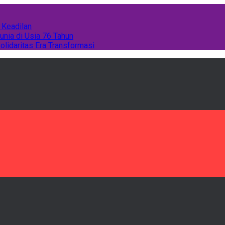
 Keadilan
unia di Usia 76 Tahun
olidaritas Era Transformasi