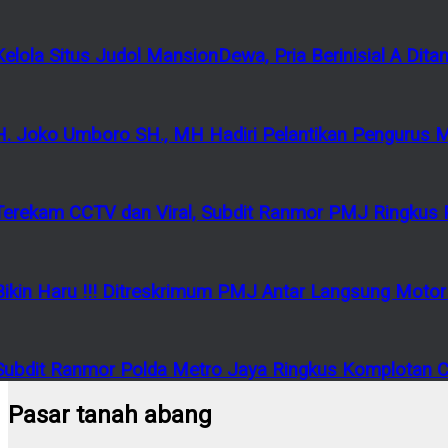
Kelola Situs Judol MansionDewa, Pria Berinisial A Di
H. Joko Umboro SH., MH Hadiri Pelantikan Pengurus 
Terekam CCTV dan Viral, Subdit Ranmor PMJ Ringkus P
Bikin Haru !!! Ditreskrimum PMJ Antar Langsung Mot
Subdit Ranmor Polda Metro Jaya Ringkus Komplotan Cu
Pasar tanah abang