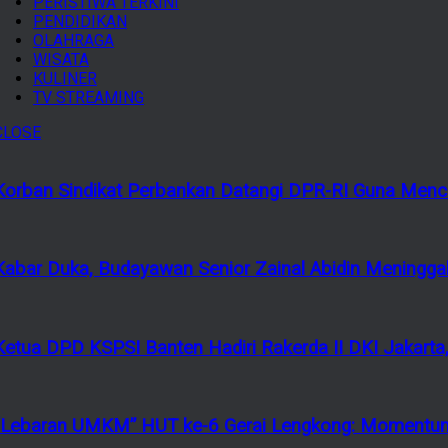
PERISTIWA TERKINI
PENDIDIKAN
OLAHRAGA
WISATA
KULINER
TV STREAMING
CLOSE
Korban Sindikat Perbankan Datangi DPR-RI Guna Menca
Kabar Duka, Budayawan Senior Zainal Abidin Meninggal
Ketua DPD KSPSI Banten Hadiri Rakerda II DKI Jakarta,
“Lebaran UMKM” HUT ke-6 Gerai Lengkong: Momentum