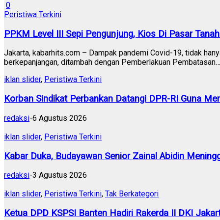
0
Peristiwa Terkini
PPKM Level III Sepi Pengunjung, Kios Di Pasar Tanah 
Jakarta, kabarhits.com – Dampak pandemi Covid-19, tidak han
berkepanjangan, ditambah dengan Pemberlakuan Pembatasan
iklan slider
,
Peristiwa Terkini
Korban Sindikat Perbankan Datangi DPR-RI Guna Men
redaksi
-
6 Agustus 2026
iklan slider
,
Peristiwa Terkini
Kabar Duka, Budayawan Senior Zainal Abidin Meningg
redaksi
-
3 Agustus 2026
iklan slider
,
Peristiwa Terkini
,
Tak Berkategori
Ketua DPD KSPSI Banten Hadiri Rakerda II DKI Jakart