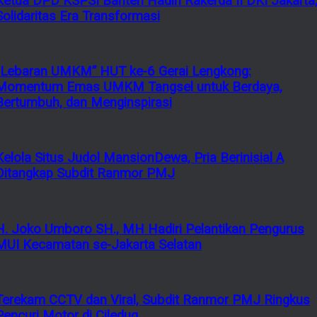
Ketua DPD KSPSI Banten Hadiri Rakerda II DKI Jakarta
Solidaritas Era Transformasi
“Lebaran UMKM” HUT ke-6 Gerai Lengkong:
Momentum Emas UMKM Tangsel untuk Berdaya,
Bertumbuh, dan Menginspirasi
Kelola Situs Judol MansionDewa, Pria Berinisial A
Ditangkap Subdit Ranmor PMJ
H. Joko Umboro SH., MH Hadiri Pelantikan Pengurus
MUI Kecamatan se-Jakarta Selatan
Terekam CCTV dan Viral, Subdit Ranmor PMJ Ringkus
Pencuri Motor di Ciledug