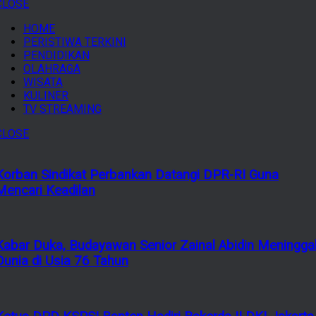
CLOSE
HOME
PERISTIWA TERKINI
PENDIDIKAN
OLAHRAGA
WISATA
KULINER
TV STREAMING
CLOSE
Korban Sindikat Perbankan Datangi DPR-RI Guna
Mencari Keadilan
Kabar Duka, Budayawan Senior Zainal Abidin Meningga
Dunia di Usia 76 Tahun