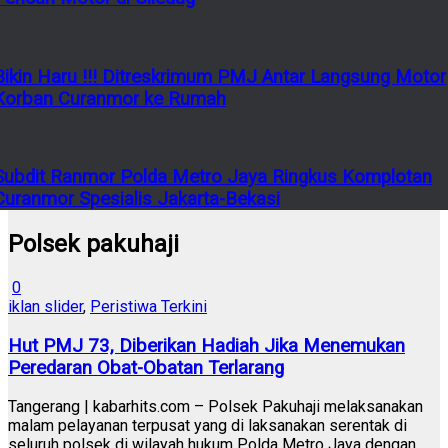
Bikin Haru !!! Ditreskrimum PMJ Antar Langsung Motor
Korban Curanmor ke Rumah
Subdit Ranmor Polda Metro Jaya Ringkus Komplotan
Curanmor Spesialis Jakarta-Bekasi
Polsek pakuhaji
0
iklan slider
,
Peristiwa Terkini
Hut PMJ 73, Diberikan Hadiah Jika Menemukan
Peredaran Obat-Obatan Terlarang
Tangerang | kabarhits.com – Polsek Pakuhaji melaksanakan
malam pelayanan terpusat yang di laksanakan serentak di
seluruh polsek di wilayah hukum Polda Metro Jaya dengan