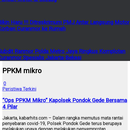
Bikin Haru !!! Ditreskrimum PMJ Antar Langsung Motor
Korban Curanmor ke Rumah
Subdit Ranmor Polda Metro Jaya Ringkus Komplotan
Curanmor Spesialis Jakarta-Bekasi
PPKM mikro
0
Peristiwa Terkini
“Ops PPKM Mikro” Kapolsek Pondok Gede Bersama
4 Pilar
Jakarta, kabarhits.com – Dalam rangka memutus mata rantai
penyebaran covid-19, Polsek Pondok Gede terus berupaya
melakukan upaya dengan melakukan penyemprotan