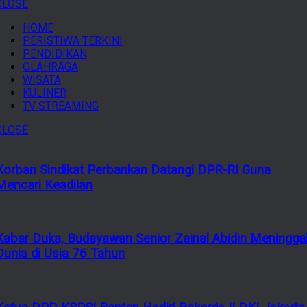
CLOSE
HOME
PERISTIWA TERKINI
PENDIDIKAN
OLAHRAGA
WISATA
KULINER
TV STREAMING
CLOSE
Korban Sindikat Perbankan Datangi DPR-RI Guna
Mencari Keadilan
Kabar Duka, Budayawan Senior Zainal Abidin Meningga
Dunia di Usia 76 Tahun