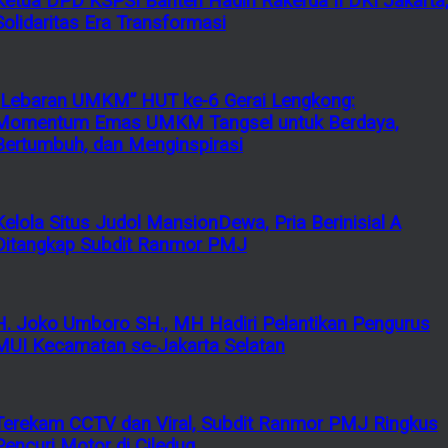
Ketua DPD KSPSI Banten Hadiri Rakerda II DKI Jakarta
Solidaritas Era Transformasi
“Lebaran UMKM” HUT ke-6 Gerai Lengkong:
Momentum Emas UMKM Tangsel untuk Berdaya,
Bertumbuh, dan Menginspirasi
Kelola Situs Judol MansionDewa, Pria Berinisial A
Ditangkap Subdit Ranmor PMJ
H. Joko Umboro SH., MH Hadiri Pelantikan Pengurus
MUI Kecamatan se-Jakarta Selatan
Terekam CCTV dan Viral, Subdit Ranmor PMJ Ringkus
Pencuri Motor di Ciledug