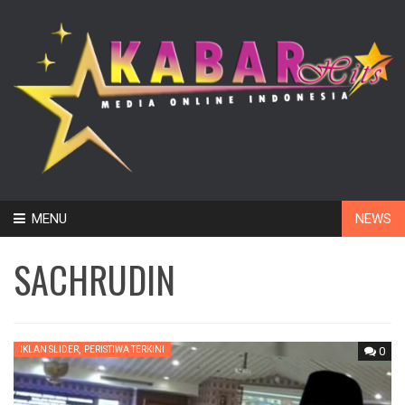
Skip
MENU
NEWS
to
content
SACHRUDIN
,
IKLAN SLIDER
PERISTIWA TERKINI
0