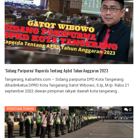
‘Sidang Paripurna’ Raperda Tentang Apbd Tahun Anggaran 2023
Tangerang, kabarhits.com – Sidang paripurna DPD Kota Tangerang
dihadiriketua DPRD Kota Tangerang Gatot Wibowo, S.Ip,.M.Ip. Rabu 21
september 2022 dewan pimpinan rakyat daerah kota tangerang…
PERISTIWA TERKINI
0