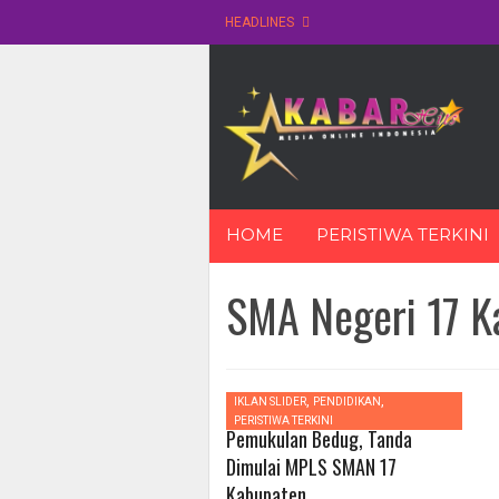
HEADLINES
Skip
HOME
PERISTIWA TERKINI
to
content
SMA Negeri 17 K
,
,
IKLAN SLIDER
PENDIDIKAN
0
PERISTIWA TERKINI
Pemukulan Bedug, Tanda
Dimulai MPLS SMAN 17
Kabupaten