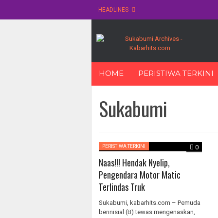
HEADLINES
Skip
HOME
PERISTIWA TERKINI
to
content
Sukabumi
PERISTIWA TERKINI
0
Naas!!! Hendak Nyelip,
Pengendara Motor Matic
Terlindas Truk
Sukabumi, kabarhits.com – Pemuda
berinisial (B) tewas mengenaskan,