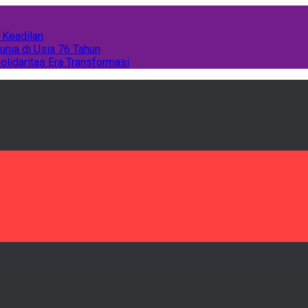
 Keadilan
unia di Usia 76 Tahun
olidaritas Era Transformasi