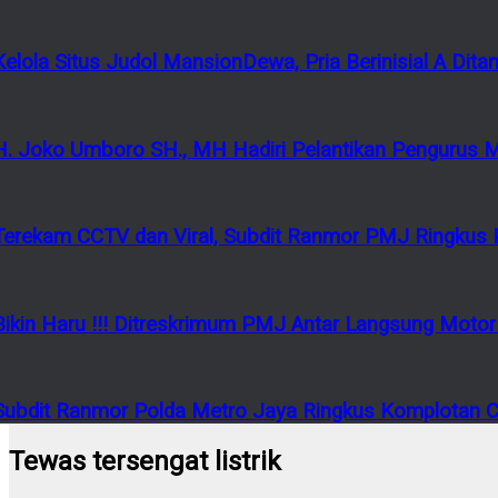
Kelola Situs Judol MansionDewa, Pria Berinisial A Di
H. Joko Umboro SH., MH Hadiri Pelantikan Pengurus 
Terekam CCTV dan Viral, Subdit Ranmor PMJ Ringkus P
Bikin Haru !!! Ditreskrimum PMJ Antar Langsung Mot
Subdit Ranmor Polda Metro Jaya Ringkus Komplotan Cu
Tewas tersengat listrik