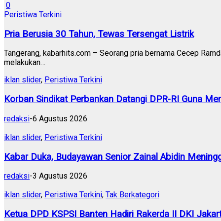
0
Peristiwa Terkini
Pria Berusia 30 Tahun, Tewas Tersengat Listrik
Tangerang, kabarhits.com – Seorang pria bernama Cecep Ramdan 
melakukan…
iklan slider
,
Peristiwa Terkini
Korban Sindikat Perbankan Datangi DPR-RI Guna Men
redaksi
-
6 Agustus 2026
iklan slider
,
Peristiwa Terkini
Kabar Duka, Budayawan Senior Zainal Abidin Meningg
redaksi
-
3 Agustus 2026
iklan slider
,
Peristiwa Terkini
,
Tak Berkategori
Ketua DPD KSPSI Banten Hadiri Rakerda II DKI Jakart