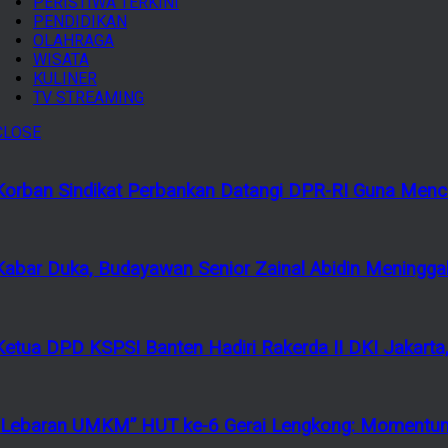
PERISTIWA TERKINI
PENDIDIKAN
OLAHRAGA
WISATA
KULINER
TV STREAMING
CLOSE
Korban Sindikat Perbankan Datangi DPR-RI Guna Menca
Kabar Duka, Budayawan Senior Zainal Abidin Meninggal
Ketua DPD KSPSI Banten Hadiri Rakerda II DKI Jakarta,
“Lebaran UMKM” HUT ke-6 Gerai Lengkong: Momentum