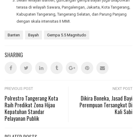
Selain wilayah Banten, guncangan gempa Bayah juga dilaporkan
terasa di wilayah Sawara, Pangalengan, Jakarta, Kota Tangerang,
Kabupaten Tangerang, Tangerang Selatan, dan Parung Panjang
dengan skala intensitas II MMI.
Banten
Bayah
Gempa 5.5 Magnitudo
SHARING
Post
PREVIOUS POST
NEXT POST
Polrestro Tangerang Kota
Dikira Boneka, Jasad Bayi
Raih Predikat Zona Hijau
Perempuan Tersangkut Di
navigation
Kepatuhan Standar
Kali Sabi
Pelayanan Publik
RELATED POSTS