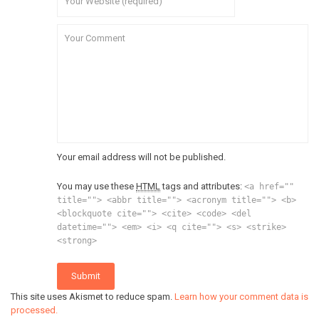
Your email address will not be published.
You may use these
HTML
tags and attributes:
<a href=""
title=""> <abbr title=""> <acronym title=""> <b>
<blockquote cite=""> <cite> <code> <del
datetime=""> <em> <i> <q cite=""> <s> <strike>
<strong>
Submit
This site uses Akismet to reduce spam.
Learn how your comment data is
processed.