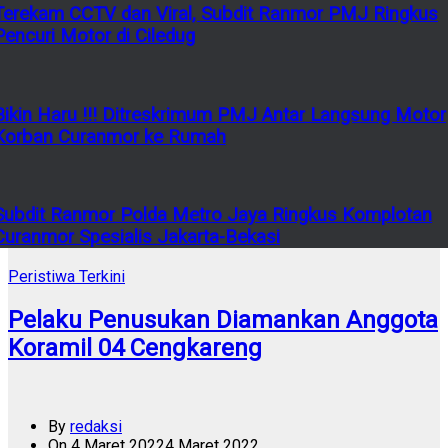
Terekam CCTV dan Viral, Subdit Ranmor PMJ Ringkus
Pencuri Motor di Ciledug
Bikin Haru !!! Ditreskrimum PMJ Antar Langsung Motor
Korban Curanmor ke Rumah
Subdit Ranmor Polda Metro Jaya Ringkus Komplotan
Curanmor Spesialis Jakarta-Bekasi
Peristiwa Terkini
Pelaku Penusukan Diamankan Anggota
Koramil 04 Cengkareng
By
redaksi
On
4 Maret 2022
4 Maret 2022