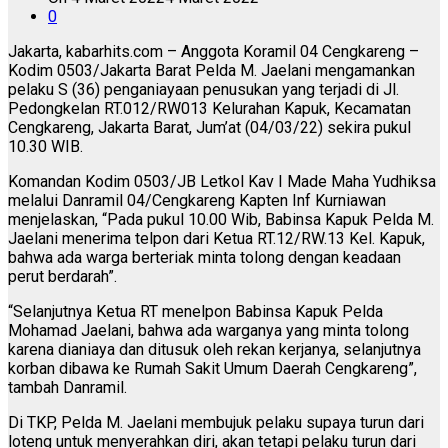
0
Jakarta, kabarhits.com – Anggota Koramil 04 Cengkareng –
Kodim 0503/Jakarta Barat Pelda M. Jaelani mengamankan
pelaku S (36) penganiayaan penusukan yang terjadi di Jl.
Pedongkelan RT.012/RW013 Kelurahan Kapuk, Kecamatan
Cengkareng, Jakarta Barat, Jum’at (04/03/22) sekira pukul
10.30 WIB.
Komandan Kodim 0503/JB Letkol Kav I Made Maha Yudhiksa
melalui Danramil 04/Cengkareng Kapten Inf Kurniawan
menjelaskan, “Pada pukul 10.00 Wib, Babinsa Kapuk Pelda M.
Jaelani menerima telpon dari Ketua RT.12/RW.13 Kel. Kapuk,
bahwa ada warga berteriak minta tolong dengan keadaan
perut berdarah”.
“Selanjutnya Ketua RT menelpon Babinsa Kapuk Pelda
Mohamad Jaelani, bahwa ada warganya yang minta tolong
karena dianiaya dan ditusuk oleh rekan kerjanya, selanjutnya
korban dibawa ke Rumah Sakit Umum Daerah Cengkareng”,
tambah Danramil.
Di TKP, Pelda M. Jaelani membujuk pelaku supaya turun dari
loteng untuk menyerahkan diri, akan tetapi pelaku turun dari