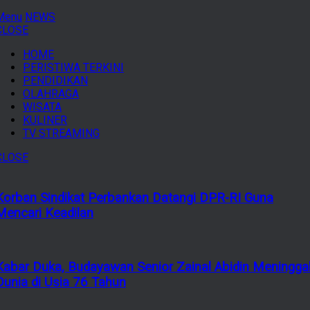
Menu
NEWS
CLOSE
HOME
PERISTIWA TERKINI
PENDIDIKAN
OLAHRAGA
WISATA
KULINER
TV STREAMING
CLOSE
Korban Sindikat Perbankan Datangi DPR-RI Guna
Mencari Keadilan
Kabar Duka, Budayawan Senior Zainal Abidin Meningga
Dunia di Usia 76 Tahun