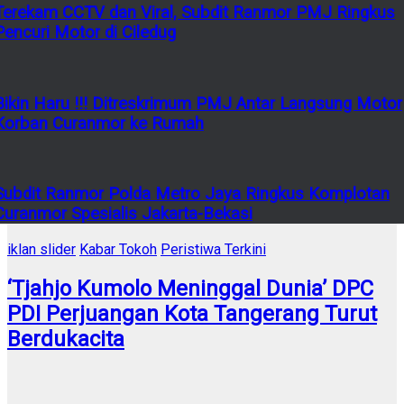
Terekam CCTV dan Viral, Subdit Ranmor PMJ Ringkus
Pencuri Motor di Ciledug
Bikin Haru !!! Ditreskrimum PMJ Antar Langsung Motor
Korban Curanmor ke Rumah
Subdit Ranmor Polda Metro Jaya Ringkus Komplotan
Curanmor Spesialis Jakarta-Bekasi
iklan slider
Kabar Tokoh
Peristiwa Terkini
‘Tjahjo Kumolo Meninggal Dunia’ DPC
PDI Perjuangan Kota Tangerang Turut
Berdukacita