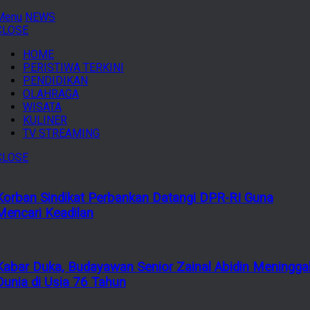
Menu
NEWS
CLOSE
HOME
PERISTIWA TERKINI
PENDIDIKAN
OLAHRAGA
WISATA
KULINER
TV STREAMING
CLOSE
Korban Sindikat Perbankan Datangi DPR-RI Guna
Mencari Keadilan
Kabar Duka, Budayawan Senior Zainal Abidin Meningga
Dunia di Usia 76 Tahun