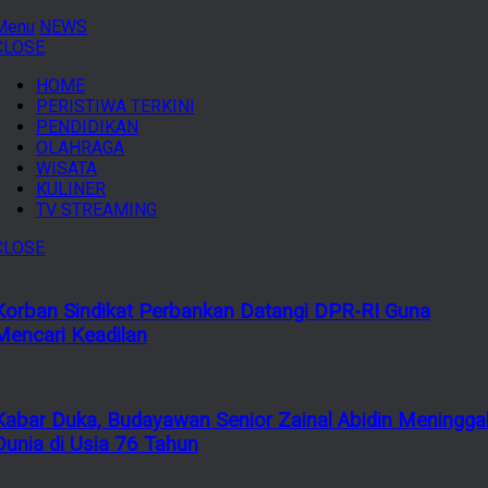
Menu
NEWS
CLOSE
HOME
PERISTIWA TERKINI
PENDIDIKAN
OLAHRAGA
WISATA
KULINER
TV STREAMING
CLOSE
Korban Sindikat Perbankan Datangi DPR-RI Guna
Mencari Keadilan
Kabar Duka, Budayawan Senior Zainal Abidin Meningga
Dunia di Usia 76 Tahun