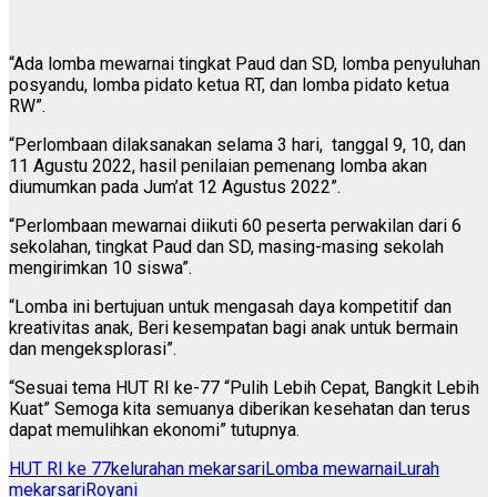
“Ada lomba mewarnai tingkat Paud dan SD, lomba penyuluhan
posyandu, lomba pidato ketua RT, dan lomba pidato ketua
RW”.
“Perlombaan dilaksanakan selama 3 hari, tanggal 9, 10, dan
11 Agustu 2022, hasil penilaian pemenang lomba akan
diumumkan pada Jum’at 12 Agustus 2022”.
“Perlombaan mewarnai diikuti 60 peserta perwakilan dari 6
sekolahan, tingkat Paud dan SD, masing-masing sekolah
mengirimkan 10 siswa”.
“Lomba ini bertujuan untuk mengasah daya kompetitif dan
kreativitas anak, Beri kesempatan bagi anak untuk bermain
dan mengeksplorasi”.
“Sesuai tema HUT RI ke-77 “Pulih Lebih Cepat, Bangkit Lebih
Kuat” Semoga kita semuanya diberikan kesehatan dan terus
dapat memulihkan ekonomi” tutupnya.
HUT RI ke 77
kelurahan mekarsari
Lomba mewarnai
Lurah
mekarsari
Royani