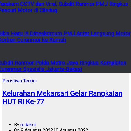
Terekam CCTV dan Viral, Subdit Ranmor PMJ Ringkus
Pencuri Motor di Ciledug
Bikin Haru !!! Ditreskrimum PMJ Antar Langsung Motor
Korban Curanmor ke Rumah
Subdit Ranmor Polda Metro Jaya Ringkus Komplotan
Curanmor Spesialis Jakarta-Bekasi
Peristiwa Terkini
Kelurahan Mekarsari Gelar Rangkaian
HUT RI Ke-77
By
redaksi
On
9 Agustus 2022
10 Agustus 2022