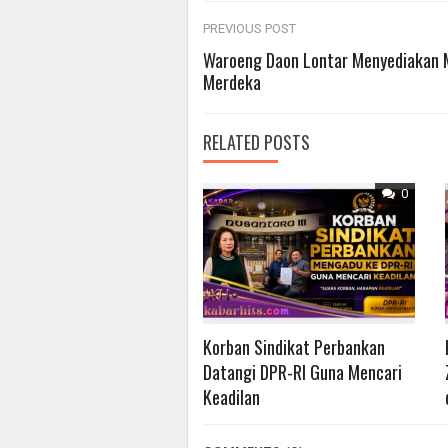
Post
PREVIOUS POST
Waroeng Daon Lontar Menyediakan 
Merdeka
navigation
RELATED POSTS
0
Korban Sindikat Perbankan
Datangi DPR-RI Guna Mencari
Keadilan