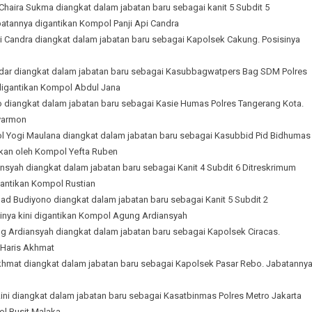
haira Sukma diangkat dalam jabatan baru sebagai kanit 5 Subdit 5
batannya digantikan Kompol Panji Api Candra
i Candra diangkat dalam jabatan baru sebagai Kapolsek Cakung. Posisinya
sdar diangkat dalam jabatan baru sebagai Kasubbagwatpers Bag SDM Polres
i digantikan Kompol Abdul Jana
diangkat dalam jabatan baru sebagai Kasie Humas Polres Tangerang Kota.
Evarmon
 Yogi Maulana diangkat dalam jabatan baru sebagai Kasubbid Pid Bidhumas
ikan oleh Kompol Yefta Ruben
yah diangkat dalam jabatan baru sebagai Kanit 4 Subdit 6 Ditreskrimum
igantikan Kompol Rustian
 Budiyono diangkat dalam jabatan baru sebagai Kanit 5 Subdit 2
sinya kini digantikan Kompol Agung Ardiansyah
 Ardiansyah diangkat dalam jabatan baru sebagai Kapolsek Ciracas.
 Haris Akhmat
khmat diangkat dalam jabatan baru sebagai Kapolsek Pasar Rebo. Jabatanny
ini diangkat dalam jabatan baru sebagai Kasatbinmas Polres Metro Jakarta
ol Rusit Malaka