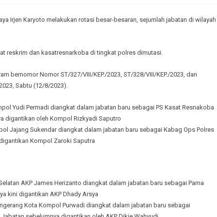
ya Irjen Karyoto melakukan rotasi besar-besaran, sejumlah jabatan di wilayah
t reskrim dan kasatresnarkoba di tingkat polres dimutasi.
gram bernomor Nomor ST/327/VIII/KEP./2023, ST/328/VIII/KEP./2023, dan
2023, Sabtu (12/8/2023).
pol Yudi Permadi diangkat dalam jabatan baru sebagai PS Kasat Resnakoba
nya digantikan oleh Kompol Rizkyadi Saputro
ol Jajang Sukendar diangkat dalam jabatan baru sebagai Kabag Ops Polres
 digantikan Kompol Zaroki Saputra
Selatan AKP James Herizanto diangkat dalam jabatan baru sebagai Pama
ya kini digantikan AKP Dhady Arsya
angerang Kota Kompol Purwadi diangkat dalam jabatan baru sebagai
 Jabatan sebelumnya digantikan oleh AKP Dikie Wahyudi