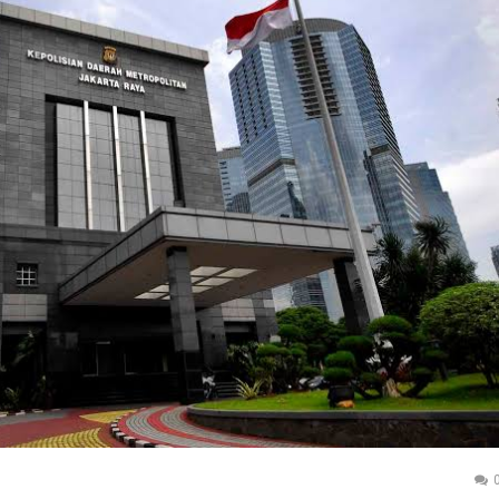
Mencari
Usia
Keadilan
76
redaksi
Tahun
-
6
Agustus
2026
redaksi
-
3
Agustus
2026