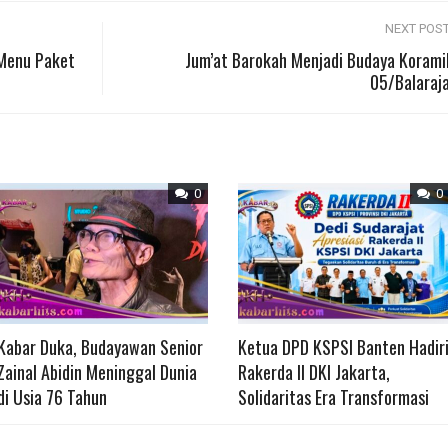
NEXT POS
Menu Paket
Jum’at Barokah Menjadi Budaya Korami
05/Balaraj
0
0
Kabar Duka, Budayawan Senior
Ketua DPD KSPSI Banten Hadir
Zainal Abidin Meninggal Dunia
Rakerda II DKI Jakarta,
di Usia 76 Tahun
Solidaritas Era Transformasi