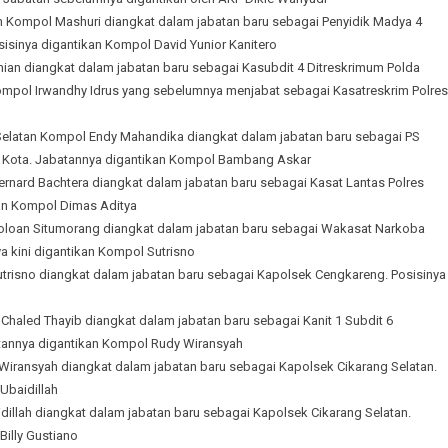
 Kompol Mashuri diangkat dalam jabatan baru sebagai Penyidik Madya 4
sisinya digantikan Kompol David Yunior Kanitero
an diangkat dalam jabatan baru sebagai Kasubdit 4 Ditreskrimum Polda
Kompol Irwandhy Idrus yang sebelumnya menjabat sebagai Kasatreskrim Polres
elatan Kompol Endy Mahandika diangkat dalam jabatan baru sebagai PS
 Kota. Jabatannya digantikan Kompol Bambang Askar
nard Bachtera diangkat dalam jabatan baru sebagai Kasat Lantas Polres
kan Kompol Dimas Aditya
loan Situmorang diangkat dalam jabatan baru sebagai Wakasat Narkoba
ya kini digantikan Kompol Sutrisno
trisno diangkat dalam jabatan baru sebagai Kapolsek Cengkareng. Posisinya
haled Thayib diangkat dalam jabatan baru sebagai Kanit 1 Subdit 6
atannya digantikan Kompol Rudy Wiransyah
iransyah diangkat dalam jabatan baru sebagai Kapolsek Cikarang Selatan.
Ubaidillah
lah diangkat dalam jabatan baru sebagai Kapolsek Cikarang Selatan.
Billy Gustiano