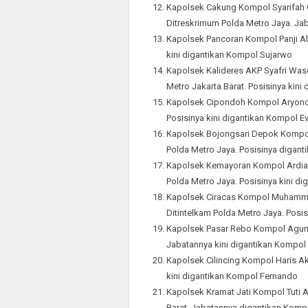
Kapolsek Cakung Kompol Syarifah C
Ditreskrimum Polda Metro Jaya. Ja
Kapolsek Pancoran Kompol Panji Al
kini digantikan Kompol Sujarwo
Kapolsek Kalideres AKP Syafri Wa
Metro Jakarta Barat. Posisinya kin
Kapolsek Cipondoh Kompol Aryono 
Posisinya kini digantikan Kompol 
Kapolsek Bojongsari Depok Kompol
Polda Metro Jaya. Posisinya digant
Kapolsek Kemayoran Kompol Ardians
Polda Metro Jaya. Posisinya kini d
Kapolsek Ciracas Kompol Muhammad
Ditintelkam Polda Metro Jaya. Posi
Kapolsek Pasar Rebo Kompol Agung
Jabatannya kini digantikan Kompol
Kapolsek Cilincing Kompol Haris A
kini digantikan Kompol Fernando
Kapolsek Kramat Jati Kompol Tuti A
Barat. Jabatannya digantikan Komp