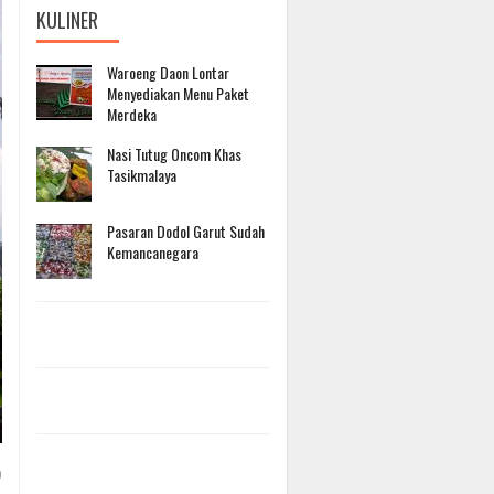
Jakarta,
KULINER
untuk
Solidaritas
Waroeng Daon Lontar
Berdaya,
Menyediakan Menu Paket
Era
Merdeka
Bertumbuh,
Nasi Tutug Oncom Khas
Transformasi
Tasikmalaya
dan
Pasaran Dodol Garut Sudah
redaksi
Menginspirasi
Kemancanegara
-
-
30
Juli
2026
redaksi
-
30
Juli
2026
0