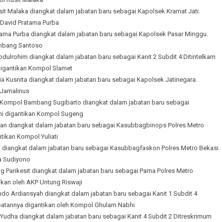
t Malaka diangkat dalam jabatan baru sebagai Kapolsek Kramat Jati.
 David Pratama Purba
ama Purba diangkat dalam jabatan baru sebagai Kapolsek Pasar Minggu.
ambang Santoso
ulrohim diangkat dalam jabatan baru sebagai Kanit 2 Subdit 4 Ditintelkam
 digantikan Kompol Slamet
a Kusnita diangkat dalam jabatan baru sebagai Kapolsek Jatinegara.
 Jamalinus
 Kompol Bambang Sugibarto diangkat dalam jabatan baru sebagai
ni digantikan Kompol Sugeng
an diangkat dalam jabatan baru sebagai Kasubbagbinops Polres Metro
ntikan Kompol Yuliati
 diangkat dalam jabatan baru sebagai Kasubbagfaskon Polres Metro Bekasi.
a Sudiyono
 Parikesit diangkat dalam jabatan baru sebagai Pama Polres Metro
ikan oleh AKP Untung Riswaji
o Ardiansyah diangkat dalam jabatan baru sebagai Kanit 1 Subdit 4
batannya digantikan oleh Kompol Ghulam Nabhi
dha diangkat dalam jabatan baru sebagai Kanit 4 Subdit 2 Ditreskrimum