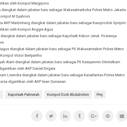
ntikan oleh Kompol Margiyono
diangkat dalam jabatan baru sebagai Wakasatnarkoba Polres Metro Jakarta
 Kompol M Syahroni
ta AKP Marbintang diangkat dalam jabatan baru sebagai Kaurprodok Spripim
ntikan oleh Kompol Anggi⁩e Agus
diangkat dalam jabatan baru sebagai Kapolsek Kebon Jeruk. Posisinya
rom
Bagus diangkat dalam jabatan baru sebagai PS Wakasatreskim Polres Metro
 Kompol Victor Berlyantho
h Alam diangkat dalam jabatan baru sebagai PS Kasiyanmin Ditintelkam
 digantikan oleh AKP Daniel Dirgala
m Lisendra diangkat dalam jabatan baru sebagai Kasatlantas Polres Metro
karsa digantikan oleh AKP Iwan Gunawan
a
Kapolsek Palmerah
Kompol Dodi Abdulrohim
Pmj