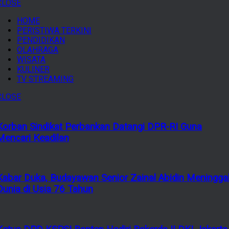
CLOSE
HOME
PERISTIWA TERKINI
PENDIDIKAN
OLAHRAGA
WISATA
KULINER
TV STREAMING
CLOSE
Korban Sindikat Perbankan Datangi DPR-RI Guna
Mencari Keadilan
Kabar Duka, Budayawan Senior Zainal Abidin Meningga
Dunia di Usia 76 Tahun