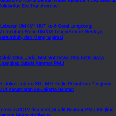
Ketua DPD KSPSI Banten Hadiri Rakerda II DKI Jakarta
Solidaritas Era Transformasi
“Lebaran UMKM” HUT ke-6 Gerai Lengkong:
Momentum Emas UMKM Tangsel untuk Berdaya,
Bertumbuh, dan Menginspirasi
Kelola Situs Judol MansionDewa, Pria Berinisial A
Ditangkap Subdit Ranmor PMJ
H. Joko Umboro SH., MH Hadiri Pelantikan Pengurus
MUI Kecamatan se-Jakarta Selatan
Terekam CCTV dan Viral, Subdit Ranmor PMJ Ringkus
Pencuri Motor di Ciledug