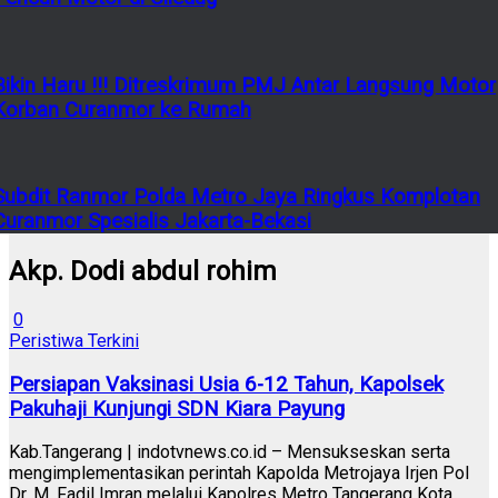
Bikin Haru !!! Ditreskrimum PMJ Antar Langsung Motor
Korban Curanmor ke Rumah
Subdit Ranmor Polda Metro Jaya Ringkus Komplotan
Curanmor Spesialis Jakarta-Bekasi
Akp. Dodi abdul rohim
0
Peristiwa Terkini
Persiapan Vaksinasi Usia 6-12 Tahun, Kapolsek
Pakuhaji Kunjungi SDN Kiara Payung
Kab.Tangerang | indotvnews.co.id – Mensukseskan serta
mengimplementasikan perintah Kapolda Metrojaya Irjen Pol
Dr. M. Fadil Imran melalui Kapolres Metro Tangerang Kota