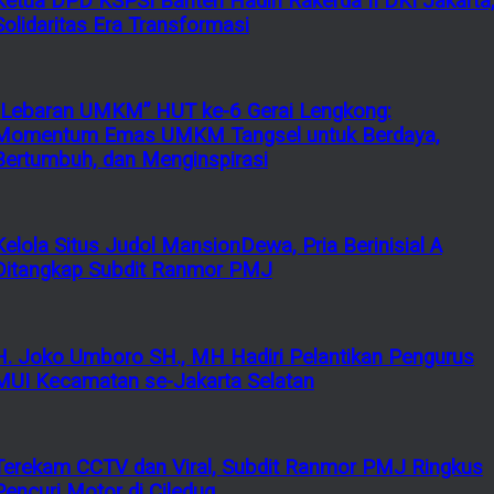
Ketua DPD KSPSI Banten Hadiri Rakerda II DKI Jakarta
Solidaritas Era Transformasi
“Lebaran UMKM” HUT ke-6 Gerai Lengkong:
Momentum Emas UMKM Tangsel untuk Berdaya,
Bertumbuh, dan Menginspirasi
Kelola Situs Judol MansionDewa, Pria Berinisial A
Ditangkap Subdit Ranmor PMJ
H. Joko Umboro SH., MH Hadiri Pelantikan Pengurus
MUI Kecamatan se-Jakarta Selatan
Terekam CCTV dan Viral, Subdit Ranmor PMJ Ringkus
Pencuri Motor di Ciledug