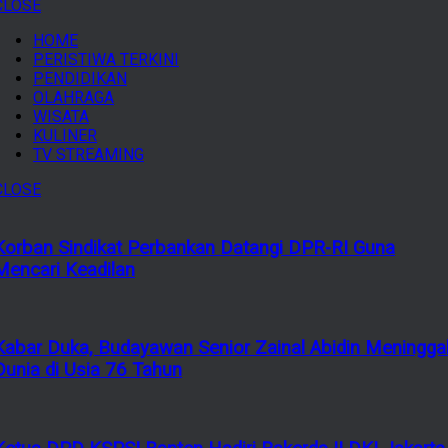
CLOSE
HOME
PERISTIWA TERKINI
PENDIDIKAN
OLAHRAGA
WISATA
KULINER
TV STREAMING
CLOSE
Korban Sindikat Perbankan Datangi DPR-RI Guna
Mencari Keadilan
Kabar Duka, Budayawan Senior Zainal Abidin Meningga
Dunia di Usia 76 Tahun