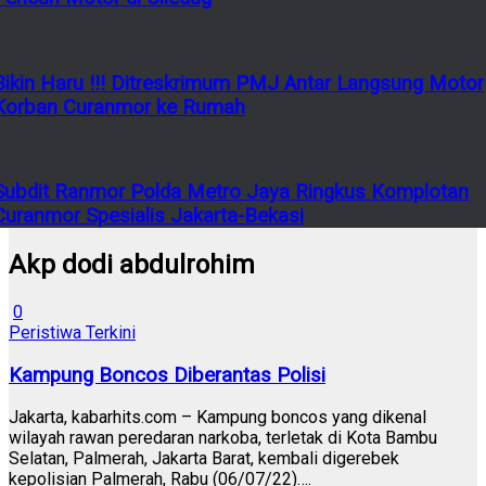
Bikin Haru !!! Ditreskrimum PMJ Antar Langsung Motor
Korban Curanmor ke Rumah
Subdit Ranmor Polda Metro Jaya Ringkus Komplotan
Curanmor Spesialis Jakarta-Bekasi
Akp dodi abdulrohim
0
Peristiwa Terkini
Kampung Boncos Diberantas Polisi
Jakarta, kabarhits.com – Kampung boncos yang dikenal
wilayah rawan peredaran narkoba, terletak di Kota Bambu
Selatan, Palmerah, Jakarta Barat, kembali digerebek
kepolisian Palmerah, Rabu (06/07/22)….