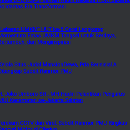
Ketua DPD KSPSI Banten Hadiri Rakerda II DKI Jakarta
Solidaritas Era Transformasi
“Lebaran UMKM” HUT ke-6 Gerai Lengkong:
Momentum Emas UMKM Tangsel untuk Berdaya,
Bertumbuh, dan Menginspirasi
Kelola Situs Judol MansionDewa, Pria Berinisial A
Ditangkap Subdit Ranmor PMJ
H. Joko Umboro SH., MH Hadiri Pelantikan Pengurus
MUI Kecamatan se-Jakarta Selatan
Terekam CCTV dan Viral, Subdit Ranmor PMJ Ringkus
Pencuri Motor di Ciledug