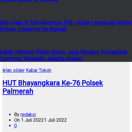
Bikin Haru !!! Ditreskrimum PMJ Antar Langsung Motor
Korban Curanmor ke Rumah
Subdit Ranmor Polda Metro Jaya Ringkus Komplotan
Curanmor Spesialis Jakarta-Bekasi
iklan slider
Kabar Tokoh
HUT Bhayangkara Ke-76 Polsek
Palmerah
By
redaksi
On
1 Juli 2022
1 Juli 2022
0