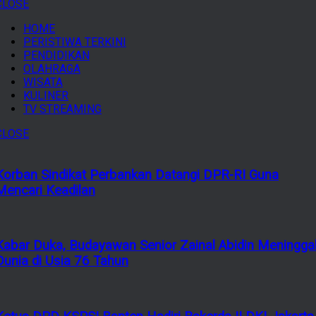
CLOSE
HOME
PERISTIWA TERKINI
PENDIDIKAN
OLAHRAGA
WISATA
KULINER
TV STREAMING
CLOSE
Korban Sindikat Perbankan Datangi DPR-RI Guna
Mencari Keadilan
Kabar Duka, Budayawan Senior Zainal Abidin Meningga
Dunia di Usia 76 Tahun