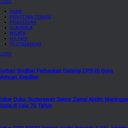
CLOSE
HOME
PERISTIWA TERKINI
PENDIDIKAN
OLAHRAGA
WISATA
KULINER
TV STREAMING
CLOSE
Korban Sindikat Perbankan Datangi DPR-RI Guna
Mencari Keadilan
Kabar Duka, Budayawan Senior Zainal Abidin Meningga
Dunia di Usia 76 Tahun