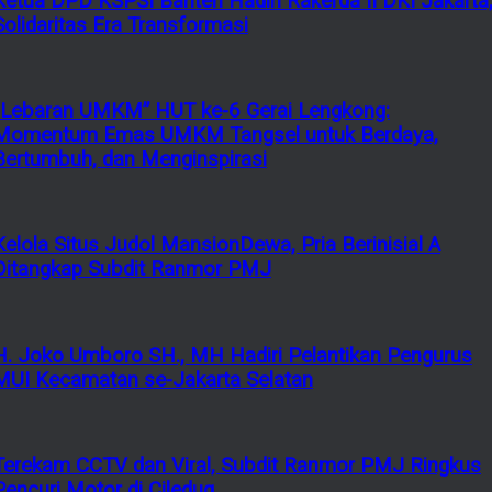
Ketua DPD KSPSI Banten Hadiri Rakerda II DKI Jakarta
Solidaritas Era Transformasi
“Lebaran UMKM” HUT ke-6 Gerai Lengkong:
Momentum Emas UMKM Tangsel untuk Berdaya,
Bertumbuh, dan Menginspirasi
Kelola Situs Judol MansionDewa, Pria Berinisial A
Ditangkap Subdit Ranmor PMJ
H. Joko Umboro SH., MH Hadiri Pelantikan Pengurus
MUI Kecamatan se-Jakarta Selatan
Terekam CCTV dan Viral, Subdit Ranmor PMJ Ringkus
Pencuri Motor di Ciledug