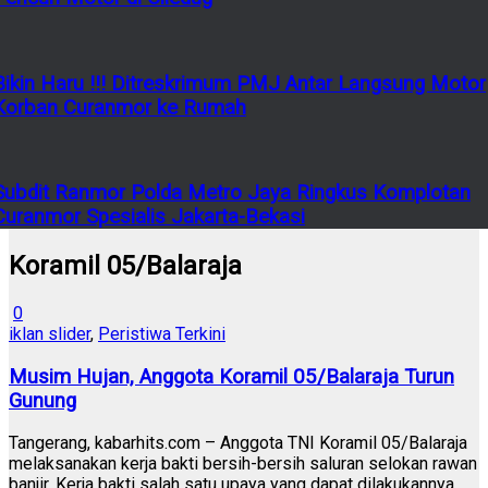
Bikin Haru !!! Ditreskrimum PMJ Antar Langsung Motor
Korban Curanmor ke Rumah
Subdit Ranmor Polda Metro Jaya Ringkus Komplotan
Curanmor Spesialis Jakarta-Bekasi
Koramil 05/Balaraja
0
iklan slider
,
Peristiwa Terkini
Musim Hujan, Anggota Koramil 05/Balaraja Turun
Gunung
Tangerang, kabarhits.com – Anggota TNI Koramil 05/Balaraja
melaksanakan kerja bakti bersih-bersih saluran selokan rawan
banjir. Kerja bakti salah satu upaya yang dapat dilakukannya