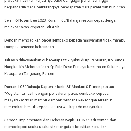
produksi hasil tani terjadinya puso dan gagal panen sehingga
berpengaruh pada berkurangnya pendapatan para petani dan buruh tani.
Senin, 6 Novembee 2023, Koramil 05/Balaraja respon cepat dengan
melaksanakan kegiatan Tali Asih.
Dengan membagikan paket sembako kepada masyarakat tidak mampu
Dampak bencana kekeringan.
Tali asih dilaksanakan di beberapa titik, yakni di Kp Pabuaran, Kp Ranca
Nangka, Kp Mekarsari dan Kp Pulo Desa Buniayu Kecamatan Sukamulya
Kabupaten Tangerang Banten.
Danramil 05/ Balaraja Kapten Infantri Ali Maskuri S.E mengatakan
“Kegiatan tali asih dengan penyaluran paket sembako kepada
masyarakat tidak mampu dampak bencana kekeringan tersebut
merupakan bentuk kepedulian TNI-AD kepada masyarakat.
Sebagai Implementasi dari Delapan wajib TNI, Menjadi contoh dan
mempelopori usaha usaha utk mengatasi kesulitan-kesulitan