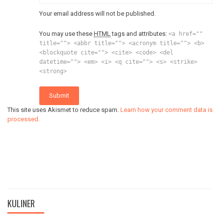
Your email address will not be published.
You may use these
HTML
tags and attributes:
<a href=""
title=""> <abbr title=""> <acronym title=""> <b>
<blockquote cite=""> <cite> <code> <del
datetime=""> <em> <i> <q cite=""> <s> <strike>
<strong>
Submit
This site uses Akismet to reduce spam.
Learn how your comment data is
processed.
KULINER