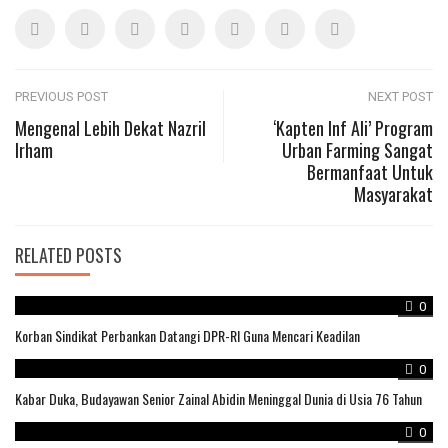
Post
PREVIOUS POST
NEXT POST
Mengenal Lebih Dekat Nazril
‘Kapten Inf Ali’ Program
Irham
Urban Farming Sangat
navigation
Bermanfaat Untuk
Masyarakat
RELATED POSTS
0
Korban Sindikat Perbankan Datangi DPR-RI Guna Mencari Keadilan
0
Kabar Duka, Budayawan Senior Zainal Abidin Meninggal Dunia di Usia 76 Tahun
0