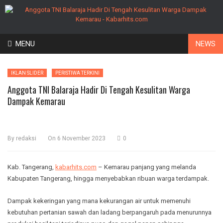
Skip
MENU
NEWS
to
content
IKLAN SLIDER
PERISTIWA TERKINI
Anggota TNI Balaraja Hadir Di Tengah Kesulitan Warga
Dampak Kemarau
By
redaksi
On
6 November 2023
0
Kab. Tangerang,
kabarhits.com
– Kemarau panjang yang melanda
Kabupaten Tangerang, hingga menyebabkan ribuan warga terdampak.
Dampak kekeringan yang mana kekurangan air untuk memenuhi
kebutuhan pertanian sawah dan ladang berpangaruh pada menurunnya