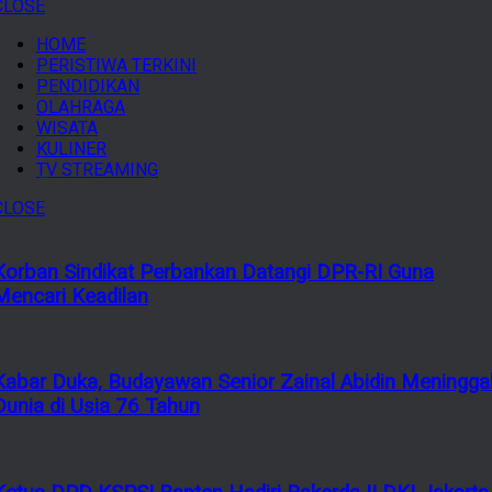
CLOSE
HOME
PERISTIWA TERKINI
PENDIDIKAN
OLAHRAGA
WISATA
KULINER
TV STREAMING
CLOSE
Korban Sindikat Perbankan Datangi DPR-RI Guna
Mencari Keadilan
Kabar Duka, Budayawan Senior Zainal Abidin Meningga
Dunia di Usia 76 Tahun