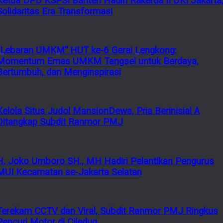
Ketua DPD KSPSI Banten Hadiri Rakerda II DKI Jakarta
Solidaritas Era Transformasi
“Lebaran UMKM” HUT ke-6 Gerai Lengkong:
Momentum Emas UMKM Tangsel untuk Berdaya,
Bertumbuh, dan Menginspirasi
Kelola Situs Judol MansionDewa, Pria Berinisial A
Ditangkap Subdit Ranmor PMJ
H. Joko Umboro SH., MH Hadiri Pelantikan Pengurus
MUI Kecamatan se-Jakarta Selatan
Terekam CCTV dan Viral, Subdit Ranmor PMJ Ringkus
Pencuri Motor di Ciledug