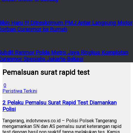
Bikin Haru !!! Ditreskrimum PMJ Antar Langsung Motor
Korban Curanmor ke Rumah
Subdit Ranmor Polda Metro Jaya Ringkus Komplotan
Curanmor Spesialis Jakarta-Bekasi
Pemalsuan surat rapid test
0
Peristiwa Terkini
2 Pelaku Pemalsu Surat Rapid Test Diamankan
Polisi
Tangerang, indotvnews.co.id – Polisi Polsek Tangerang
mengamankan SN dan AS pemalsu surat keterangan rapid
test dengan hasil non reaktif tanpa melakukan tes. Kamis