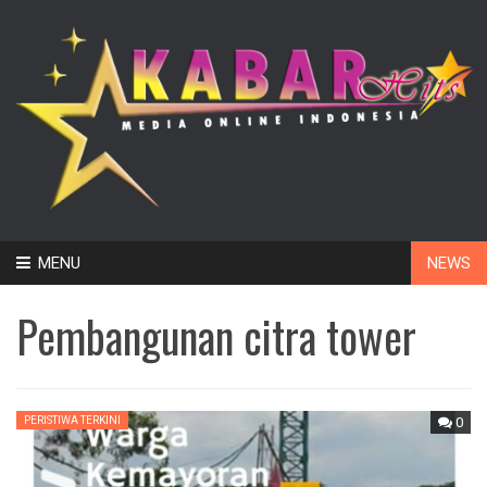
Skip
MENU
NEWS
to
content
Pembangunan citra tower
PERISTIWA TERKINI
0