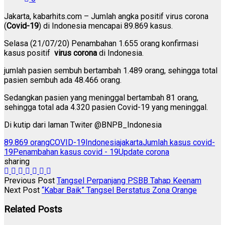
Jakarta, kabarhits.com – Jumlah angka positif virus corona
(
Covid-19
) di Indonesia mencapai 89.869 kasus.
Selasa (21/07/20) Penambahan 1.655 orang konfirmasi
kasus positif
virus corona
di Indonesia.
jumlah pasien sembuh bertambah 1.489 orang, sehingga total
pasien sembuh ada 48.466 orang.
Sedangkan pasien yang meninggal bertambah 81 orang,
sehingga total ada 4.320 pasien Covid-19 yang meninggal.
Di kutip dari laman Twiter @BNPB_Indonesia
89.869 orang
COVID-19
Indonesia
jakarta
Jumlah kasus covid-
19
Penambahan kasus covid - 19
Update corona
sharing
Post
Previous Post
Tangsel Perpanjang PSBB Tahap Keenam
Next Post
“Kabar Baik” Tangsel Berstatus Zona Orange
navigation
Related Posts