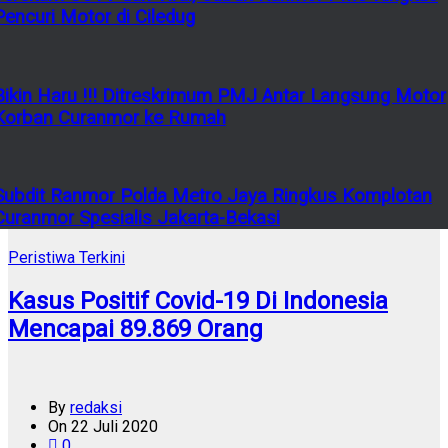
Pencuri Motor di Ciledug
Bikin Haru !!! Ditreskrimum PMJ Antar Langsung Motor
Korban Curanmor ke Rumah
Subdit Ranmor Polda Metro Jaya Ringkus Komplotan
Curanmor Spesialis Jakarta-Bekasi
Peristiwa Terkini
Kasus Positif Covid-19 Di Indonesia
Mencapai 89.869 Orang
By
redaksi
On
22 Juli 2020
0