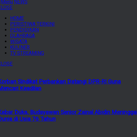
Menu
NEWS
CLOSE
HOME
PERISTIWA TERKINI
PENDIDIKAN
OLAHRAGA
WISATA
KULINER
TV STREAMING
CLOSE
Korban Sindikat Perbankan Datangi DPR-RI Guna
Mencari Keadilan
Kabar Duka, Budayawan Senior Zainal Abidin Meningga
Dunia di Usia 76 Tahun