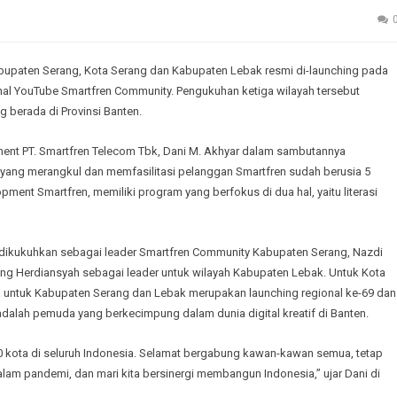
upaten Serang, Kota Serang dan Kabupaten Lebak resmi di-launching pada
anal YouTube Smartfren Community. Pengukuhan ketiga wilayah tersebut
 berada di Provinsi Banten.
ent PT. Smartfren Telecom Tbk, Dani M. Akhyar dalam sambutannya
ang merangkul dan memfasilitasi pelanggan Smartfren sudah berusia 5
ent Smartfren, memiliki program yang berfokus di dua hal, yaitu literasi
s dikukuhkan sebagai leader Smartfren Community Kabupaten Serang, Nazdi
ung Herdiansyah sebagai leader untuk wilayah Kabupaten Lebak. Untuk Kota
 untuk Kabupaten Serang dan Lebak merupakan launching regional ke-69 dan
adalah pemuda yang berkecimpung dalam dunia digital kreatif di Banten.
70 kota di seluruh Indonesia. Selamat bergabung kawan-kawan semua, tetap
lam pandemi, dan mari kita bersinergi membangun Indonesia,” ujar Dani di