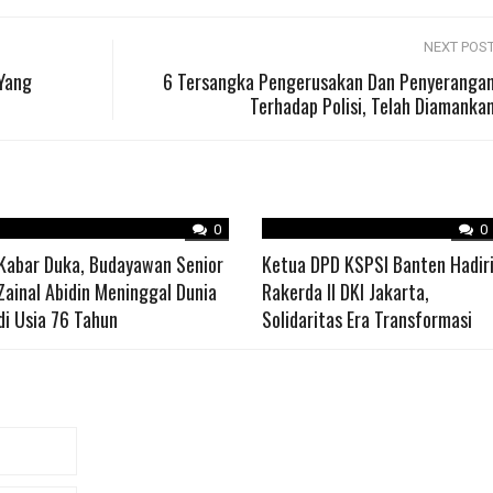
NEXT POS
 Yang
6 Tersangka Pengerusakan Dan Penyeranga
Terhadap Polisi, Telah Diamanka
0
0
Kabar Duka, Budayawan Senior
Ketua DPD KSPSI Banten Hadir
Zainal Abidin Meninggal Dunia
Rakerda II DKI Jakarta,
di Usia 76 Tahun
Solidaritas Era Transformasi