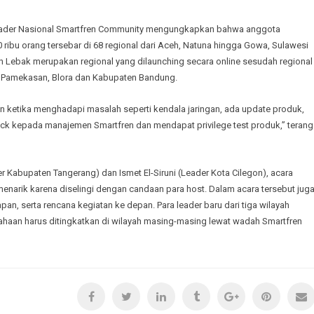
 Leader Nasional Smartfren Community mengungkapkan bahwa anggota
ibu orang tersebar di 68 regional dari Aceh, Natuna hingga Gowa, Sulawesi
 Lebak merupakan regional yang dilaunching secara online sesudah regional
 Pamekasan, Blora dan Kabupaten Bandung.
 ketika menghadapi masalah seperti kendala jaringan, ada update produk,
ck kepada manajemen Smartfren dan mendapat privilege test produk,” terang
 Kabupaten Tangerang) dan Ismet El-Siruni (Leader Kota Cilegon), acara
narik karena diselingi dengan candaan para host. Dalam acara tersebut jug
an, serta rencana kegiatan ke depan. Para leader baru dari tiga wilayah
ahaan harus ditingkatkan di wilayah masing-masing lewat wadah Smartfren