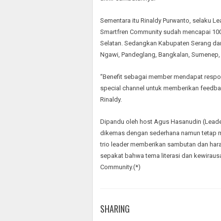
Sementara itu Rinaldy Purwanto, selaku
Smartfren Community sudah mencapai 100 r
Selatan. Sedangkan Kabupaten Serang dan
Ngawi, Pandeglang, Bangkalan, Sumenep,
“Benefit sebagai member mendapat respon
special channel untuk memberikan feedba
Rinaldy.
Dipandu oleh host Agus Hasanudin (Leader
dikemas dengan sederhana namun tetap me
trio leader memberikan sambutan dan harap
sepakat bahwa tema literasi dan kewiraus
Community.(*)
SHARING