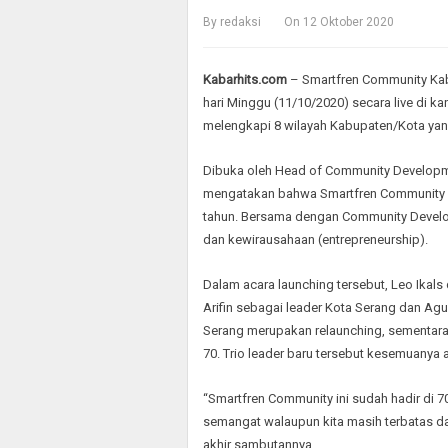
By
redaksi
On
12 Oktober 2020
Kabarhits.com
– Smartfren Community Kab
hari Minggu (11/10/2020) secara live di k
melengkapi 8 wilayah Kabupaten/Kota yang
Dibuka oleh Head of Community Developm
mengatakan bahwa Smartfren Community y
tahun. Bersama dengan Community Developm
dan kewirausahaan (entrepreneurship).
Dalam acara launching tersebut, Leo Ikal
Arifin sebagai leader Kota Serang dan Ag
Serang merupakan relaunching, sementara
70. Trio leader baru tersebut kesemuanya 
“Smartfren Community ini sudah hadir di 
semangat walaupun kita masih terbatas da
akhir sambutannya.