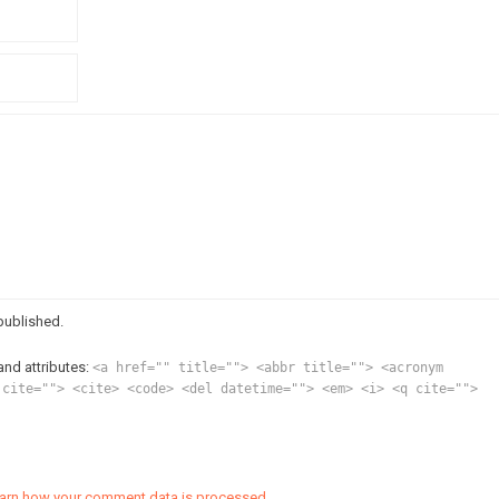
published.
and attributes:
<a href="" title=""> <abbr title=""> <acronym
 cite=""> <cite> <code> <del datetime=""> <em> <i> <q cite="">
arn how your comment data is processed.