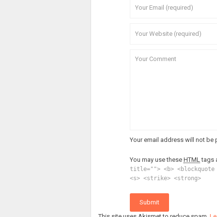
Your email address will not be 
You may use these
HTML
tags 
title=""> <b> <blockquote
<s> <strike> <strong>
Submit
This site uses Akismet to reduce spam.
Le