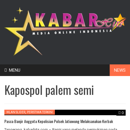
Skip
MENU
NEWS
to
content
Kapospol palem semi
,
IKLAN SLIDER
PERISTIWA TERKINI
0
Pasca Banjir Anggota Kepolisian Polsek Jatiuwung Melaksanakan Kerbak
Tangerang, kabarhits.com – Banjir yang melanda permukiman pada