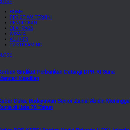
CLOSE
HOME
PERISTIWA TERKINI
PENDIDIKAN
OLAHRAGA
WISATA
KULINER
TV STREAMING
CLOSE
Korban Sindikat Perbankan Datangi DPR-RI Guna
Mencari Keadilan
Kabar Duka, Budayawan Senior Zainal Abidin Meningga
Dunia di Usia 76 Tahun