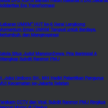
Ketua DPD KSPSI Banten Hadiri Rakerda II DKI Jakarta
Solidaritas Era Transformasi
“Lebaran UMKM” HUT ke-6 Gerai Lengkong:
Momentum Emas UMKM Tangsel untuk Berdaya,
Bertumbuh, dan Menginspirasi
Kelola Situs Judol MansionDewa, Pria Berinisial A
Ditangkap Subdit Ranmor PMJ
H. Joko Umboro SH., MH Hadiri Pelantikan Pengurus
MUI Kecamatan se-Jakarta Selatan
Terekam CCTV dan Viral, Subdit Ranmor PMJ Ringkus
Pencuri Motor di Ciledug