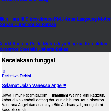
Bikin Haru !!! Ditreskrimum PMJ Antar Langsung Motor
Korban Curanmor ke Rumah
Subdit Ranmor Polda Metro Jaya Ringkus Komplotan
Curanmor Spesialis Jakarta-Bekasi
Kecelakaan tunggal
0
Peristiwa Terkini
Selamat Jalan Vanessa Angel!!!
Jawa Timur, kabarhits.com – Innalillahi Wainnailaihi Radziun,
kabar duka kembali datang dari dunia hiburan, Artis sinetron
Vanessa Angel dan suaminya Bibi Andriansyah, mengalami
kecelakaan di…