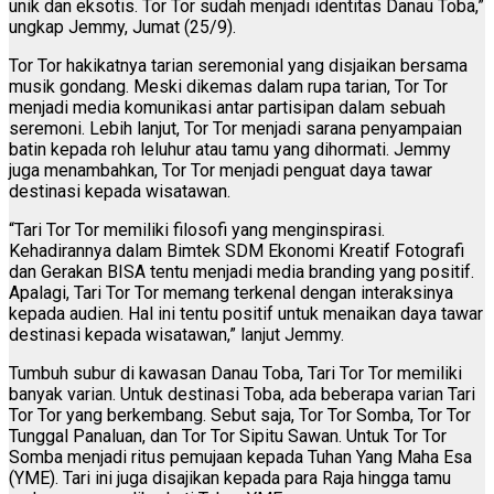
unik dan eksotis. Tor Tor sudah menjadi identitas Danau Toba,”
ungkap Jemmy, Jumat (25/9).
Tor Tor hakikatnya tarian seremonial yang disjaikan bersama
musik gondang. Meski dikemas dalam rupa tarian, Tor Tor
menjadi media komunikasi antar partisipan dalam sebuah
seremoni. Lebih lanjut, Tor Tor menjadi sarana penyampaian
batin kepada roh leluhur atau tamu yang dihormati. Jemmy
juga menambahkan, Tor Tor menjadi penguat daya tawar
destinasi kepada wisatawan.
“Tari Tor Tor memiliki filosofi yang menginspirasi.
Kehadirannya dalam Bimtek SDM Ekonomi Kreatif Fotografi
dan Gerakan BISA tentu menjadi media branding yang positif.
Apalagi, Tari Tor Tor memang terkenal dengan interaksinya
kepada audien. Hal ini tentu positif untuk menaikan daya tawar
destinasi kepada wisatawan,” lanjut Jemmy.
Tumbuh subur di kawasan Danau Toba, Tari Tor Tor memiliki
banyak varian. Untuk destinasi Toba, ada beberapa varian Tari
Tor Tor yang berkembang. Sebut saja, Tor Tor Somba, Tor Tor
Tunggal Panaluan, dan Tor Tor Sipitu Sawan. Untuk Tor Tor
Somba menjadi ritus pemujaan kepada Tuhan Yang Maha Esa
(YME). Tari ini juga disajikan kepada para Raja hingga tamu