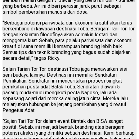
sembari menari dengan 7 Sawan yang berisi air dari 7 sumber
yang berbeda. Air ini diberi perasan jeruk purut sebagai
simbol pembersihan manusia dari dosa.
“Berbagai potensi pariwisata dan ekonomi kreatif akan terus
berkembang di kawasan destinasi Toba. Beragam Tari Tor Tor
dengan kekuatan filosofinya akan semakin lestari dan
menggema kuat. Sebab, para pelaku pariwisata dan ekonomi
kreatif di sana memiliki kemampuan branding lebih baik.
Semua tips dan teknik branding yang bagus sudah diajarkan
secara detail,” tegas Ricky.
Selain Tarian Tor Tor, destinasi Toba juga menawarkan sisi
seni budaya lainnya. Destinasi ini memiliki Sendratari
Pernikahan. Sendratari ini menceritakan prosesi singkat
pernikahan pesta adat Batak Toba. Sendratari diawali 5
pasang muda-mudi mengikuti pesta Naposo, lalu ada
sepasang sejati dari mereka saling jatuh cinta. Mereka lalu
melanjutkan hubungan ke jenjang pernikahan yang direstui
Pengetua Adat.
“Sajian Tari Tor Tor dalam event Bimtek dan BISA sangat
positif. Sebab, ini menjadi bentuk branding atas beragam
potensi atraksi yang dimiliki sebuah destinasi. Kami berharap,
daerah mau berinisiatif untuk selalu menampilkan kekayaan