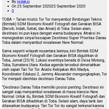
By
redaksi
On
25 September 2020
25 September 2020
0
TOBA – Tarian mistis Tor Tor menyambut Bimbingan Teknis
(Bimtek) SDM Ekonomi Kreatif Fotografi dan Gerakan BISA
(Bersih, Indah, Sehat, dan Aman) di Toba. Selain alam,
destinasi ini pun kaya dengan warna budayanya. Atraksi ini
menegaskan sinyal kesiapan Destinasi Super Prioritas Danau
Toba dalam menyambut wisatawan New Normal.
Sama seperti wilayah nusantara lainnya, kini Bimtek SDM
Ekonomi Kreatif Fotografi dan Gerakan BISA digulirkan di
Toba, Jumat (25/9). Lokasi eventnya berada di Desa Motung,
Toba, Sumatera Utara. Kedua agenda tersebut dimeriahkan
oleh sajian Tari Tor Tor. Analis Kebijakan Ahli Madya,
Koordinator Edukasi 2, Jemmy Alexander mengungkapkan, Tor
Tor menjadi identitas destinasi Danau Toba.
“Destinasi Danau Toba memiliki posisi penting. Destinasi ini
sangat siap menyambut wisatawan di masa transisi New
Normal. Untuk itu, Bimtek SDM Ekonomi Kreatif Fotografi dan
Gerakan BISA dihadirkan di Toba. Selain alam, daya tarik lain
ditawarkan budayanya. Tari Tor Tor itu sangat terkenal karena