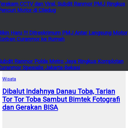
Terekam CCTV dan Viral, Subdit Ranmor PMJ Ringkus
Pencuri Motor di Ciledug
Bikin Haru !!! Ditreskrimum PMJ Antar Langsung Motor
Korban Curanmor ke Rumah
Subdit Ranmor Polda Metro Jaya Ringkus Komplotan
Curanmor Spesialis Jakarta-Bekasi
Wisata
Dibalut Indahnya Danau Toba, Tarian
Tor Tor Toba Sambut Bimtek Fotografi
dan Gerakan BISA