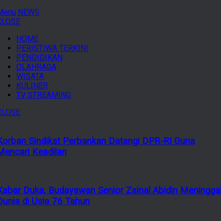
Menu
NEWS
CLOSE
HOME
PERISTIWA TERKINI
PENDIDIKAN
OLAHRAGA
WISATA
KULINER
TV STREAMING
CLOSE
Korban Sindikat Perbankan Datangi DPR-RI Guna
Mencari Keadilan
Kabar Duka, Budayawan Senior Zainal Abidin Meningga
Dunia di Usia 76 Tahun