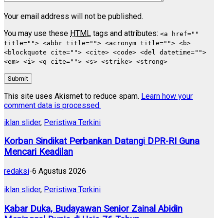
Your email address will not be published.
You may use these
HTML
tags and attributes:
<a href=""
title=""> <abbr title=""> <acronym title=""> <b>
<blockquote cite=""> <cite> <code> <del datetime="">
<em> <i> <q cite=""> <s> <strike> <strong>
Submit
This site uses Akismet to reduce spam.
Learn how your
comment data is processed.
iklan slider
,
Peristiwa Terkini
Korban Sindikat Perbankan Datangi DPR-RI Guna
Mencari Keadilan
redaksi
-
6 Agustus 2026
iklan slider
,
Peristiwa Terkini
Kabar Duka, Budayawan Senior Zainal Abidin